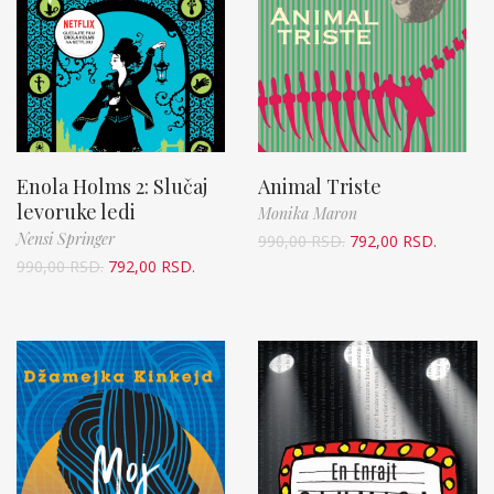
Enola Holms 2: Slučaj
Animal Triste
levoruke ledi
Monika Maron
Nensi Springer
990,00
RSD.
792,00
RSD.
990,00
RSD.
792,00
RSD.