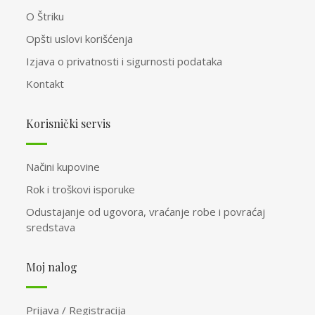
O Štriku
Opšti uslovi korišćenja
Izjava o privatnosti i sigurnosti podataka
Kontakt
Korisnički servis
Načini kupovine
Rok i troškovi isporuke
Odustajanje od ugovora, vraćanje robe i povraćaj
sredstava
Moj nalog
Prijava / Registracija