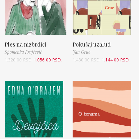
Ples na nizbrdici
Pokušaj uzalud
Spomenka Krajčević
Jan Grue
1.320,00
RSD.
1.056,00
RSD.
1.430,00
RSD.
1.144,00
RSD.