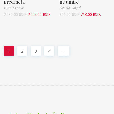
predmeta
ne umire
Dženis Lomas
Ornela Vorpsi
2.530,00
RSD.
2.024,00
RSD.
891,00
RSD.
713,00
RSD.
1
2
3
4
→