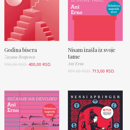
Godina bisera
Nisam izašla iz svoje
tame
Zuzana Brapcova
Ani Erno
990,00
RSD.
400,00
RSD.
891,00
RSD.
713,00
RSD.