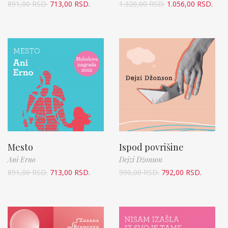
891,00
RSD.
713,00
RSD.
1.320,00
RSD.
1.056,00
RSD.
Mesto
Ispod povrišine
Ani Erno
Dejzi Džonson
891,00
RSD.
713,00
RSD.
990,00
RSD.
792,00
RSD.