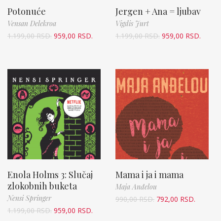
Potonuće
Jergen + Ana = ljubav
Vensan Delekroa
Vigdis Jurt
1.199,00
RSD.
959,00
RSD.
1.199,00
RSD.
959,00
RSD.
Enola Holms 3: Slučaj
Mama i ja i mama
zlokobnih buketa
Maja Anđelou
Nensi Springer
990,00
RSD.
792,00
RSD.
1.199,00
RSD.
959,00
RSD.