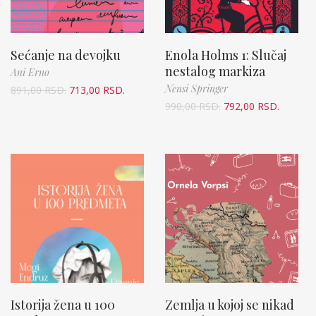
Sećanje na devojku
Enola Holms 1: Slučaj
nestalog markiza
Ani Erno
Nensi Springer
891,00
RSD.
713,00
RSD.
990,00
RSD.
792,00
RSD.
Istorija žena u 100
Zemlja u kojoj se nikad