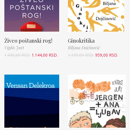
Živeo poštanski rog!
Ginokritika
Vigdis Jurt
Biljana Dojčinović
1.430,00
RSD.
1.144,00
RSD.
1.199,00
RSD.
959,00
RSD.