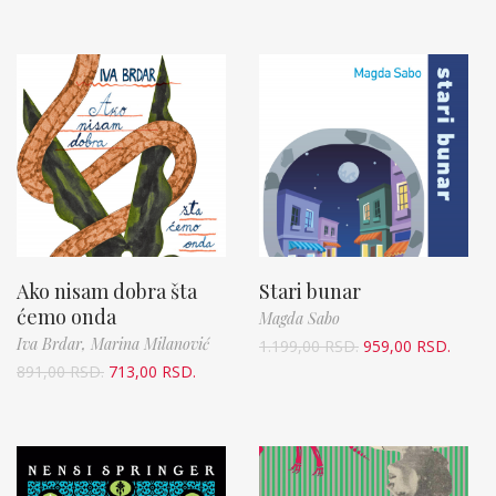
Ako nisam dobra šta
Stari bunar
ćemo onda
Magda Sabo
Iva Brdar,
Marina Milanović
1.199,00
RSD.
959,00
RSD.
891,00
RSD.
713,00
RSD.