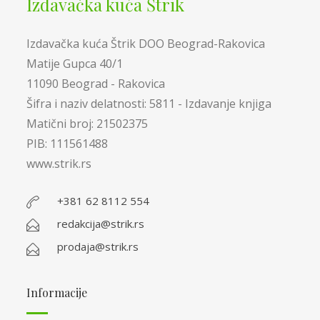
Izdavačka kuća Štrik
Izdavačka kuća Štrik DOO Beograd-Rakovica
Matije Gupca 40/1
11090 Beograd - Rakovica
Šifra i naziv delatnosti: 5811 - Izdavanje knjiga
Matični broj: 21502375
PIB: 111561488
www.strik.rs
+381 62 8112 554
redakcija@strik.rs
prodaja@strik.rs
Informacije