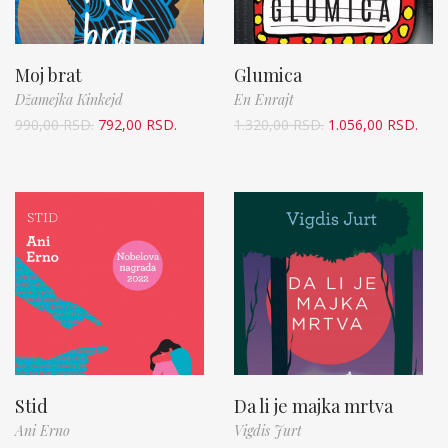
Moj brat
Glumica
Džamejka Kinkejd
En Enrajt
990,00
RSD.
792,00
RSD.
1.320,00
RSD.
1.056,00
RSD.
Stid
Da li je majka mrtva
Ani Erno
Vigdis Jurt