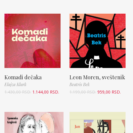
Komadi dečaka
Leon Moren, sveštenik
Elajza Klark
Beatris Bek
1.430,00
RSD.
1.144,00
RSD.
1.199,00
RSD.
959,00
RSD.