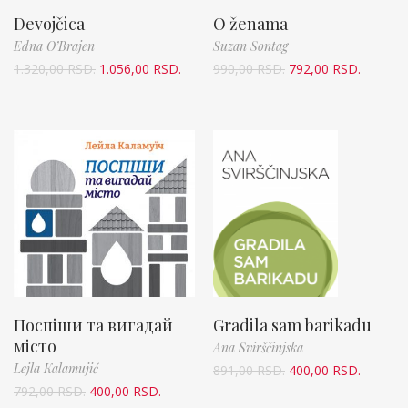
Devojčica
O ženama
Edna O’Brajen
Suzan Sontag
1.320,00
RSD.
1.056,00
RSD.
990,00
RSD.
792,00
RSD.
Поспіши та вигадай
Gradila sam barikadu
місто
Ana Svirščinjska
Lejla Kalamujić
891,00
RSD.
400,00
RSD.
792,00
RSD.
400,00
RSD.