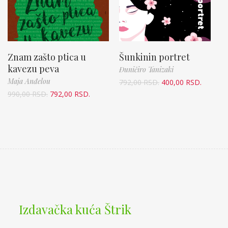
Znam zašto ptica u
Šunkinin portret
kavezu peva
Đuničiro Tanizaki
Maja Anđelou
792,00
RSD.
400,00
RSD.
990,00
RSD.
792,00
RSD.
Izdavačka kuća Štrik