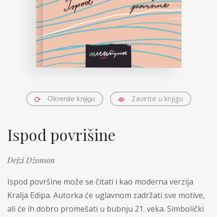
Zavirite u knjigu
Okrenite knjigu
Ispod povrišine
Dejzi Džonson
Ispod površine može se čitati i kao moderna verzija
Kralja Edipa. Autorka će uglavnom zadržati sve motive,
ali će ih dobro promešati u bubnju 21. veka. Simbolički