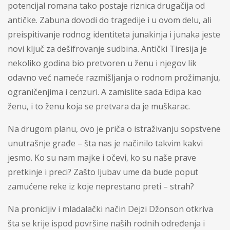
potencijal romana tako postaje riznica drugačija od
antičke. Zabuna dovodi do tragedije i u ovom delu, ali
preispitivanje rodnog identiteta junakinja i junaka jeste
novi ključ za dešifrovanje sudbina. Antički Tiresija je
nekoliko godina bio pretvoren u ženu i njegov lik
odavno već nameće razmišljanja o rodnom prožimanju,
ograničenjima i cenzuri. A zamislite sada Edipa kao
ženu, i to ženu koja se pretvara da je muškarac.
Na drugom planu, ovo je priča o istraživanju sopstvene
unutrašnje građe – šta nas je načinilo takvim kakvi
jesmo. Ko su nam majke i očevi, ko su naše prave
pretkinje i preci? Zašto ljubav ume da bude poput
zamućene reke iz koje neprestano preti – strah?
Na pronicljiv i mladalački način Dejzi Džonson otkriva
šta se krije ispod površine naših rodnih određenja i