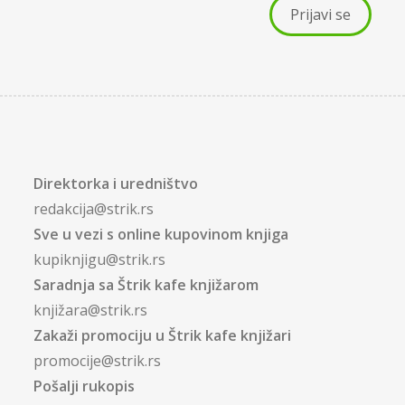
Direktorka i uredništvo
redakcija@strik.rs
Sve u vezi s online kupovinom knjiga
kupiknjigu@strik.rs
Saradnja sa Štrik kafe knjižarom
knjižara@strik.rs
Zakaži promociju u Štrik kafe knjižari
promocije@strik.rs
Pošalji rukopis