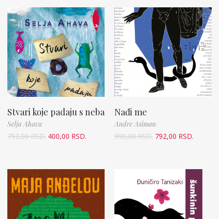
Stvari koje padaju s neba
Nađi me
Selja Ahava
Andre Asiman
792,00
RSD.
400,00
RSD.
990,00
RSD.
792,00
RSD.