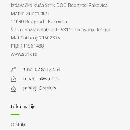
Izdavačka kuća Štrik DOO Beograd-Rakovica
Matije Gupca 40/1
11090 Beograd - Rakovica
Šifra i naziv delatnosti: 5811 - Izdavanje knjiga
Matični broj: 21502375
PIB: 111561488
www.strik.rs
+381 62 8112 554
redakcija@strik.rs
prodaja@strik.rs
Informacije
O Štriku