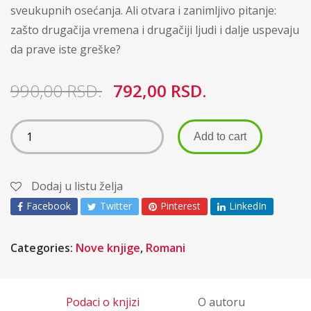
sveukupnih osećanja. Ali otvara i zanimljivo pitanje:
zašto drugačija vremena i drugačiji ljudi i dalje uspevaju
da prave iste greške?
990,00
RSD.
792,00
RSD.
Add to cart
Dodaj u listu želja
Facebook
Twitter
Pinterest
LinkedIn
Categories:
Nove knjige
,
Romani
Podaci o knjizi
O autoru