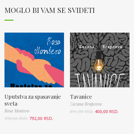
MOGLO BI VAM SE SVIDETI
Uputstva za spasavanje
Tavanice
sveta
Zuzana Brapcova
Rosa Montero
891,00
RSD.
400,00
RSD.
990,00
RSD.
792,00
RSD.