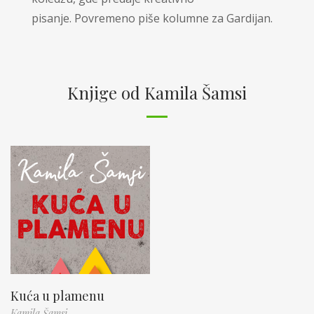
pisanje. Povremeno piše kolumne za Gardijan.
Knjige od Kamila Šamsi
Kuća u plamenu
Kamila Šamsi