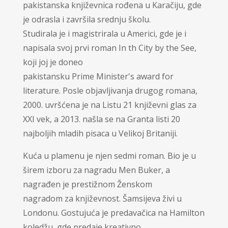
pakistanska književnica rođena u Karačiju, gde
je odrasla i završila srednju školu.
Studirala je i magistrirala u Americi, gde je i
napisala svoj prvi roman In th City by the See,
koji joj je doneo
pakistansku Prime Minister's award for
literature. Posle objavljivanja drugog romana,
2000. uvršćena je na Listu 21 književni glas za
XXI vek, a 2013. našla se na Granta listi 20
najboljih mladih pisaca u Velikoj Britaniji.
Kuća u plamenu je njen sedmi roman. Bio je u
širem izboru za nagradu Men Buker, a
nagrađen je prestižnom Ženskom
nagradom za književnost. Šamsijeva živi u
Londonu. Gostujuća je predavačica na Hamilton
koledžu, gde predaje kreativno