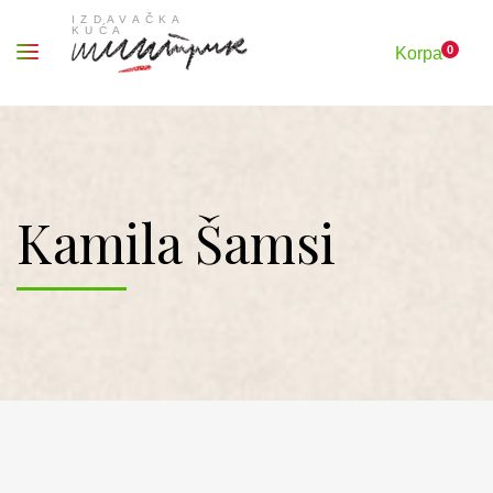
0
Korpa
Kamila Šamsi