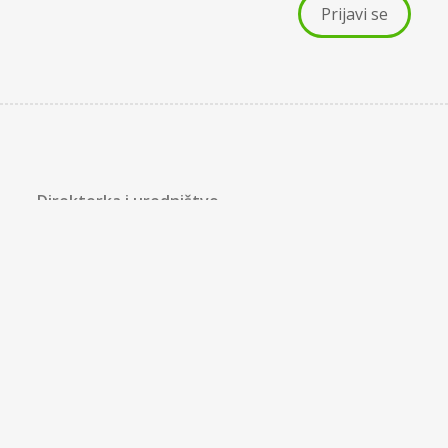
Direktorka i uredništvo
redakcija@strik.rs
Sve u vezi s online kupovinom knjiga
kupiknjigu@strik.rs
Saradnja sa Štrik kafe knjižarom
knjižara@strik.rs
Zakaži promociju u Štrik kafe knjižari
promocije@strik.rs
Pošalji rukopis