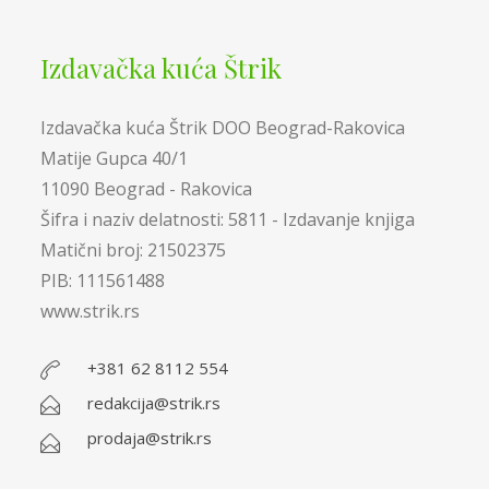
Izdavačka kuća Štrik
Izdavačka kuća Štrik DOO Beograd-Rakovica
Matije Gupca 40/1
11090 Beograd - Rakovica
Šifra i naziv delatnosti: 5811 - Izdavanje knjiga
Matični broj: 21502375
PIB: 111561488
www.strik.rs
+381 62 8112 554
redakcija@strik.rs
prodaja@strik.rs