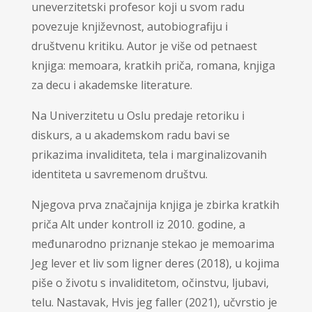
uneverzitetski profesor koji u svom radu
povezuje književnost, autobiografiju i
društvenu kritiku. Autor je više od petnaest
knjiga: memoara, kratkih priča, romana, knjiga
za decu i akademske literature.
Na Univerzitetu u Oslu predaje retoriku i
diskurs, a u akademskom radu bavi se
prikazima invaliditeta, tela i marginalizovanih
identiteta u savremenom društvu.
Njegova prva značajnija knjiga je zbirka kratkih
priča Alt under kontroll iz 2010. godine, a
međunarodno priznanje stekao je memoarima
Jeg lever et liv som ligner deres (2018), u kojima
piše o životu s invaliditetom, očinstvu, ljubavi,
telu. Nastavak, Hvis jeg faller (2021), učvrstio je