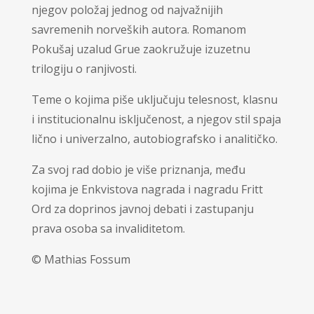
njegov položaj jednog od najvažnijih
savremenih norveških autora. Romanom
Pokušaj uzalud Grue zaokružuje izuzetnu
trilogiju o ranjivosti.
Teme o kojima piše uključuju telesnost, klasnu
i institucionalnu isključenost, a njegov stil spaja
lično i univerzalno, autobiografsko i analitičko.
Za svoj rad dobio je više priznanja, među
kojima je Enkvistova nagrada i nagradu Fritt
Ord za doprinos javnoj debati i zastupanju
prava osoba sa invaliditetom.
© Mathias Fossum