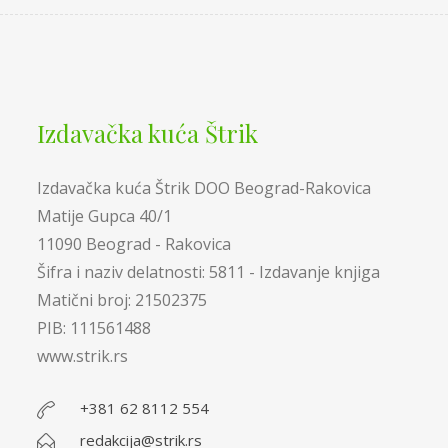
Izdavačka kuća Štrik
Izdavačka kuća Štrik DOO Beograd-Rakovica
Matije Gupca 40/1
11090 Beograd - Rakovica
Šifra i naziv delatnosti: 5811 - Izdavanje knjiga
Matični broj: 21502375
PIB: 111561488
www.strik.rs
+381 62 8112 554
redakcija@strik.rs