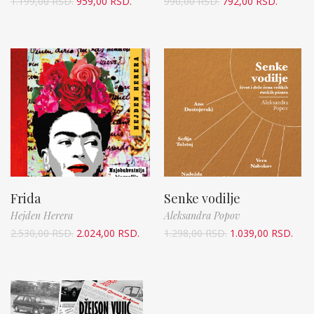
1.199,00
RSD.
959,00
RSD.
990,00
RSD.
792,00
RSD.
Frida
Senke vodilje
Hejden Herera
Aleksandra Popov
2.530,00
RSD.
2.024,00
RSD.
1.298,00
RSD.
1.039,00
RSD.