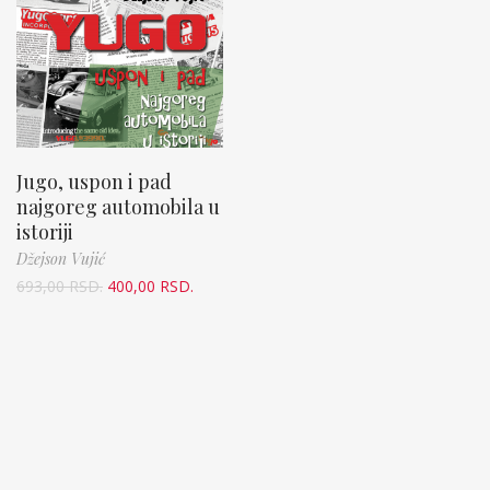
Jugo, uspon i pad
najgoreg automobila u
istoriji
Džejson Vujić
693,00
RSD.
400,00
RSD.