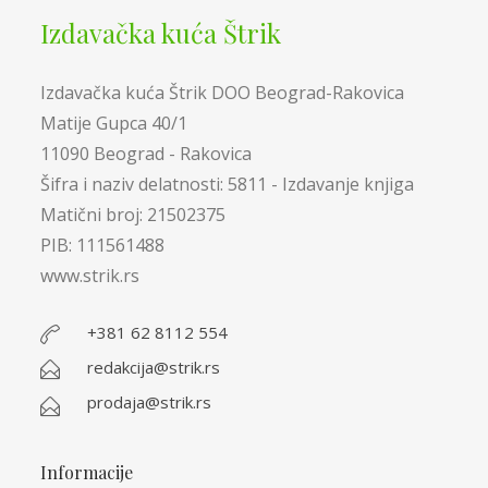
Izdavačka kuća Štrik
Izdavačka kuća Štrik DOO Beograd-Rakovica
Matije Gupca 40/1
11090 Beograd - Rakovica
Šifra i naziv delatnosti: 5811 - Izdavanje knjiga
Matični broj: 21502375
PIB: 111561488
www.strik.rs
+381 62 8112 554
redakcija@strik.rs
prodaja@strik.rs
Informacije