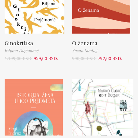
Ginokritika
O ženama
Biljana Dojčinović
Suzan Sontag
1.199,00
RSD.
959,00
RSD.
990,00
RSD.
792,00
RSD.