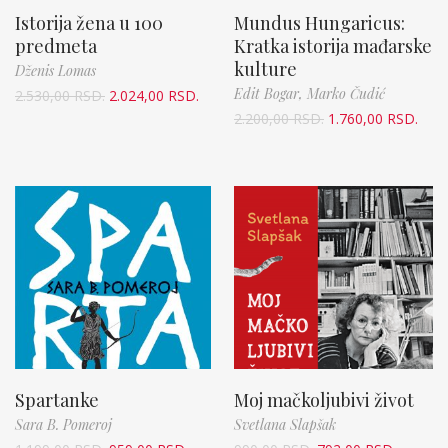
Istorija žena u 100
Mundus Hungaricus:
predmeta
Kratka istorija mađarske
kulture
Dženis Lomas
Edit Bogar,
Marko Čudić
2.530,00
RSD.
2.024,00
RSD.
2.200,00
RSD.
1.760,00
RSD.
Spartanke
Moj mačkoljubivi život
Sara B. Pomeroj
Svetlana Slapšak