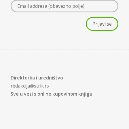
Direktorka i uredništvo
redakcija@strik.rs
Sve u vezi s online kupovinom knjiga
kupiknjigu@strik.rs
Saradnja sa Štrik kafe knjižarom
knjižara@strik.rs
Zakaži promociju u Štrik kafe knjižari