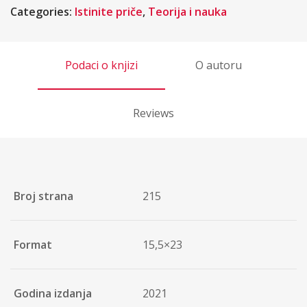
Categories:
Istinite priče
,
Teorija i nauka
Podaci o knjizi
O autoru
Reviews
Broj strana
215
Format
15,5×23
Godina izdanja
2021