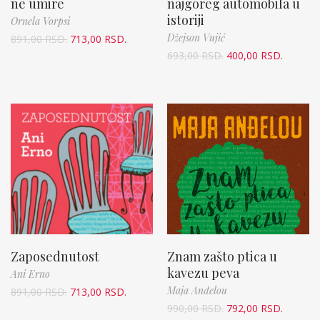
ne umire
najgoreg automobila u
istoriji
Ornela Vorpsi
Džejson Vujić
891,00
RSD.
713,00
RSD.
693,00
RSD.
400,00
RSD.
Zaposednutost
Znam zašto ptica u
kavezu peva
Ani Erno
Maja Anđelou
891,00
RSD.
713,00
RSD.
990,00
RSD.
792,00
RSD.