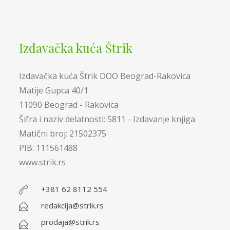
Izdavačka kuća Štrik
Izdavačka kuća Štrik DOO Beograd-Rakovica
Matije Gupca 40/1
11090 Beograd - Rakovica
Šifra i naziv delatnosti: 5811 - Izdavanje knjiga
Matični broj: 21502375
PIB: 111561488
www.strik.rs
+381 62 8112 554
redakcija@strik.rs
prodaja@strik.rs