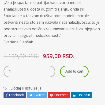
„Ako je spartanski patrijarhat stvorio model
snalažljivosti u dosta dugom trajanju, onda su
Spartanke u takvom društvenom modelu morale
ostvariti nešto što sam nazvala nadsnalažljivošću: to je
podrazumevalo odlično razumevanje društva, njegovih
pravila i njegovih nedoslednosti.”
Svetlana Slapšak
1.199,00
RSD.
959,00
RSD.
Add to cart
Dodaj u listu želja
Facebook
Twitter
Pinterest
LinkedIn