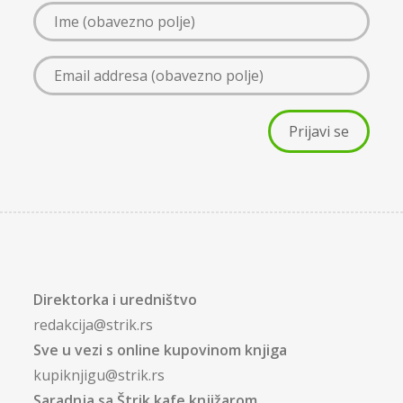
Direktorka i uredništvo
redakcija@strik.rs
Sve u vezi s online kupovinom knjiga
kupiknjigu@strik.rs
Saradnja sa Štrik kafe knjižarom