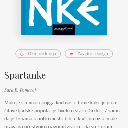
Zavirite u knjigu
Okrenite knjigu
Spartanke
Sara B. Pomeroj
Malo je ili nimalo knjiga kod nas o tome kako je pola
čitave ljudske populacije živelo u staroj Grčkoj. Znamo
da je ženama u antici mesto bilo u kući, da nisu imale
prava da učestvuju u javnom životu, i da su, spram