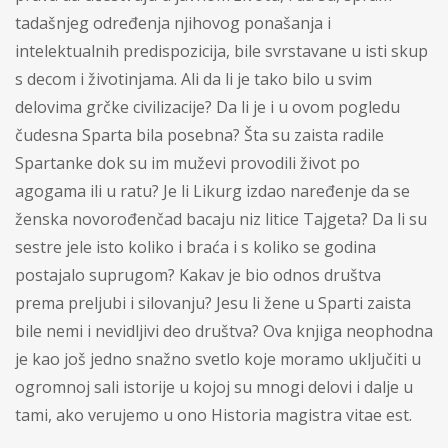
tadašnjeg određenja njihovog ponašanja i
intelektualnih predispozicija, bile svrstavane u isti skup
s decom i životinjama. Ali da li je tako bilo u svim
delovima grčke civilizacije? Da li je i u ovom pogledu
čudesna Sparta bila posebna? Šta su zaista radile
Spartanke dok su im muževi provodili život po
agogama ili u ratu? Je li Likurg izdao naređenje da se
ženska novorođenčad bacaju niz litice Tajgeta? Da li su
sestre jele isto koliko i braća i s koliko se godina
postajalo suprugom? Kakav je bio odnos društva
prema preljubi i silovanju? Jesu li žene u Sparti zaista
bile nemi i nevidljivi deo društva? Ova knjiga neophodna
je kao još jedno snažno svetlo koje moramo uključiti u
ogromnoj sali istorije u kojoj su mnogi delovi i dalje u
tami, ako verujemo u ono Historia magistra vitae est.