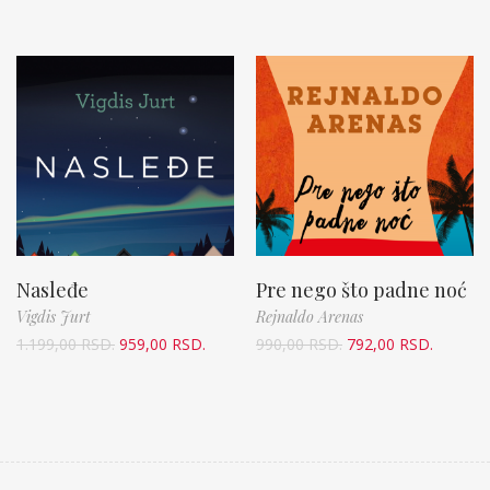
Nasleđe
Pre nego što padne noć
Vigdis Jurt
Rejnaldo Arenas
1.199,00
RSD.
959,00
RSD.
990,00
RSD.
792,00
RSD.