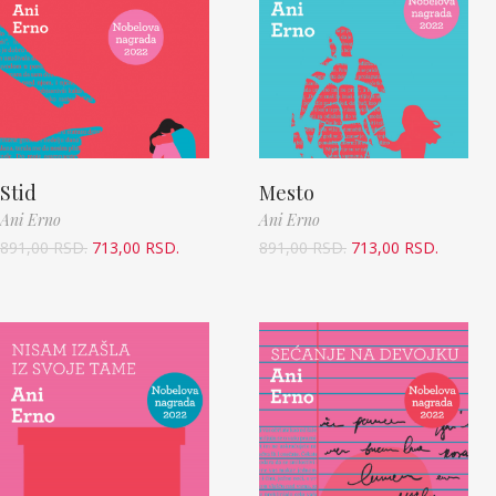
Stid
Mesto
Ani Erno
Ani Erno
891,00
RSD.
713,00
RSD.
891,00
RSD.
713,00
RSD.