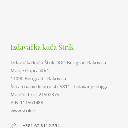
Izdavačka kuća Štrik
Izdavačka kuća Štrik DOO Beograd-Rakovica
Matije Gupca 40/1
11090 Beograd - Rakovica
Šifra i naziv delatnosti: 5811 - Izdavanje knjiga
Matični broj: 21502375
PIB: 111561488
www.strik.rs
+381 62 8112 554