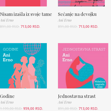
Nisam izašla iz svoje tame
Sećanje na devojku
Ani Erno
Ani Erno
891,00
RSD.
713,00
RSD.
891,00
RSD.
713,00
RSD.
Godine
Jednostavna strast
Ani Erno
Ani Erno
1.199,00
RSD.
959,00
RSD.
891,00
RSD.
713,00
RSD.