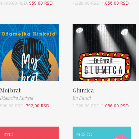
1.199,00
RSD.
959,00
RSD.
1.320,00
RSD.
1.056,00
RSD.
Moj brat
Glumica
Džamejka Kinkejd
En Enrajt
990,00
RSD.
792,00
RSD.
1.320,00
RSD.
1.056,00
RSD.