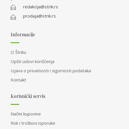
redakcija@strik.rs
prodaja@strik.rs
Informacije
O Štriku
Opšti uslovi korišćenja
Izjava o privatnosti i sigurnosti podataka
Kontakt
Korisnički servis
Načini kupovine
Rok i troškovi isporuke