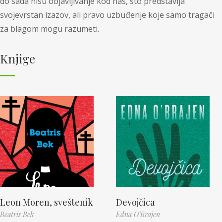
do sada nisu objavljivanje kod nas, što predstavlja
svojevrstan izazov, ali pravo uzbuđenje koje samo tragači
za blagom mogu razumeti.
Knjige
Leon Moren, sveštenik
Devojčica
Beatris Bek
Edna O’Brajen