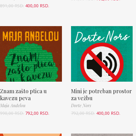
891,00
RSD.
400,00
RSD.
Znam zašto ptica u
Mini je potreban prostor
kavezu peva
za vežbu
Maja Anđelou
Dorte Nors
990,00
RSD.
792,00
RSD.
792,00
RSD.
400,00
RSD.