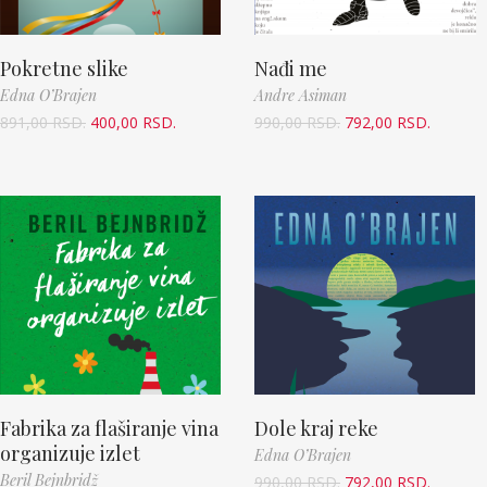
Pokretne slike
Nađi me
Edna O’Brajen
Andre Asiman
891,00
RSD.
400,00
RSD.
990,00
RSD.
792,00
RSD.
Fabrika za flaširanje vina
Dole kraj reke
organizuje izlet
Edna O’Brajen
Beril Bejnbridž
990,00
RSD.
792,00
RSD.