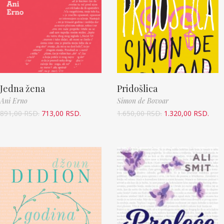
Jedna žena
Pridošlica
Ani Erno
Simon de Bovoar
891,00
RSD.
713,00
RSD.
1.650,00
RSD.
1.320,00
RSD.