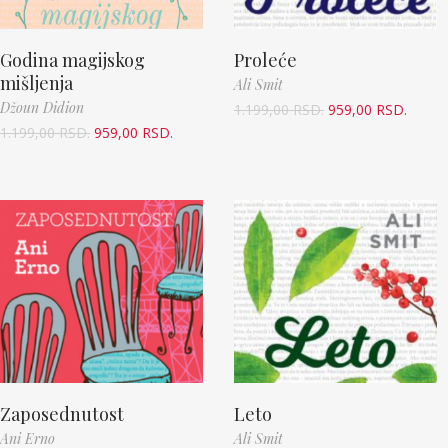
Godina magijskog
Proleće
mišljenja
Ali Smit
Džoun Didion
1.199,00
RSD.
959,00
RSD.
1.199,00
RSD.
959,00
RSD.
Zaposednutost
Leto
Ani Erno
Ali Smit