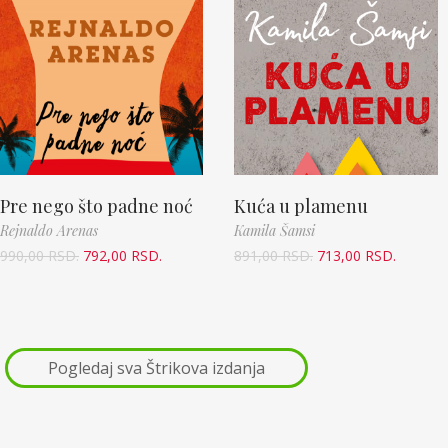
Pre nego što padne noć
Kuća u plamenu
Rejnaldo Arenas
Kamila Šamsi
990,00
RSD.
792,00
RSD.
891,00
RSD.
713,00
RSD.
Pogledaj sva Štrikova izdanja