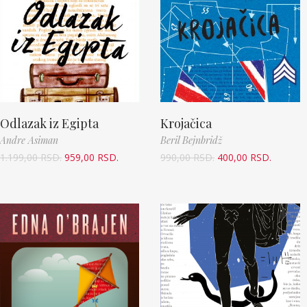
Odlazak iz Egipta
Krojačica
Andre Asiman
Beril Bejnbridž
1.199,00
RSD.
959,00
RSD.
990,00
RSD.
400,00
RSD.