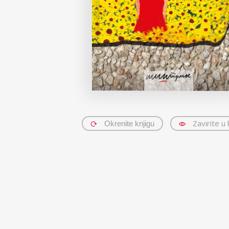
Magda
Zavirite u 
Okrenite knjigu