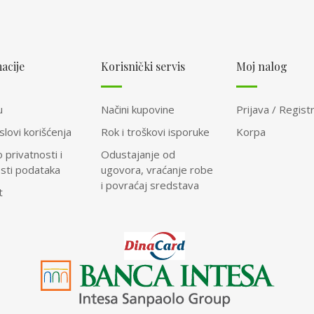
acije
Korisnički servis
Moj nalog
u
Načini kupovine
Prijava / Registr
slovi korišćenja
Rok i troškovi isporuke
Korpa
o privatnosti i
Odustajanje od
osti podataka
ugovora, vraćanje robe
i povraćaj sredstava
t