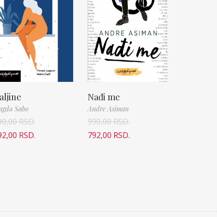
aljine
Nađi me
agda Sabo
Andre Asiman
90,00
RSD.
990,00
RSD.
92,00
RSD.
792,00
RSD.