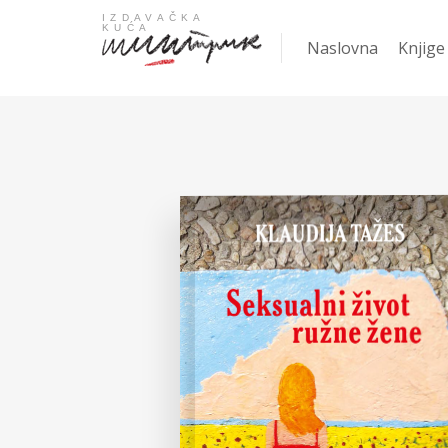
Naslovna
Knjige
Najpro
KNJIGA
Žanrov
Nove k
Gift
Knjige
Ani Er