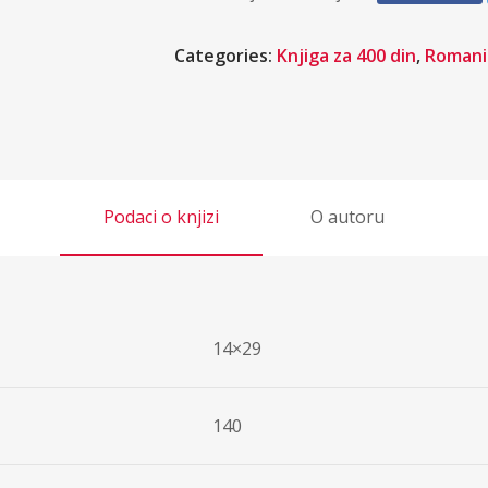
Categories:
Knjiga za 400 din
,
Romani
Podaci o knjizi
O autoru
14×29
140