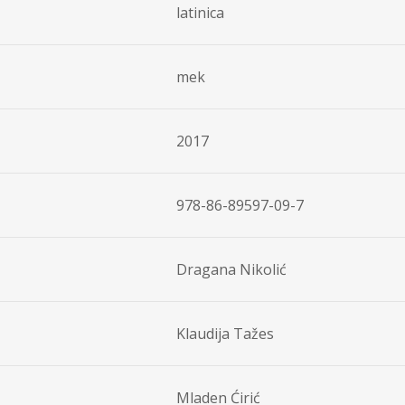
latinica
mek
a
2017
978-86-89597-09-7
Dragana Nikolić
Klaudija Tažes
Mladen Ćirić