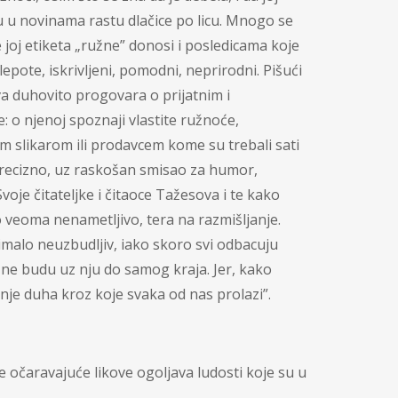
 u novinama rastu dlačice po licu. Mnogo se
 joj etiketa „ružne” donosi i posledicama koje
pote, iskrivljeni, pomodni, neprirodni. Pišući
 duhovito progovara o prijatnim i
e: o njenoj spoznaji vlastite ružnoće,
nim slikarom ili prodavcem kome su trebali sati
precizno, uz raskošan smisao za humor,
je čitateljke i čitaoce Tažesova i te kako
o veoma nenametljivo, tera na razmišljanje.
nimalo neuzbudljiv, iako skoro svi odbacuju
 ne budu uz nju do samog kraja. Jer, kako
nje duha kroz koje svaka od nas prolazi”.
e očaravajuće likove ogoljava ludosti koje su u