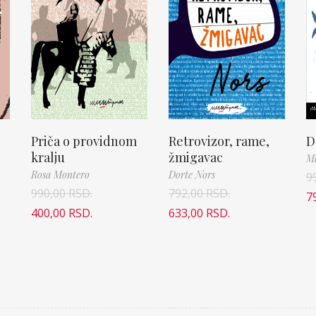
Priča o providnom
Retrovizor, rame,
D
kralju
žmigavac
M
Rosa Montero
Dorte Nors
9
990,00
RSD.
792,00
RSD.
7
400,00
RSD.
633,00
RSD.