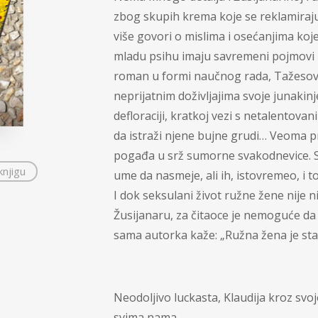
Teorija i nauka
zbog skupih krema koje se reklamiraju
 Sabo
više govori o mislima i osećanjima koje
mladu psihu imaju savremeni pojmovi le
roman u formi naučnog rada, Tažesova
neprijatnim doživljajima svoje junakinj
defloraciji, kratkoj vezi s netalentova
da istraži njene bujne grudi… Veoma 
pogađa u srž sumorne svakodnevice. Svo
knjigu
ume da nasmeje, ali ih, istovremeo, i t
I dok seksulani život ružne žene nije 
Žusijanaru, za čitaoce je nemoguće da
sama autorka kaže: „Ružna žena je sta
Neodoljivo luckasta, Klaudija kroz svoj
svima nama.