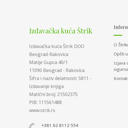
Inform
Izdavačka kuća Štrik
O Štrik
Izdavačka kuća Štrik DOO
Opšti u
Beograd-Rakovica
Matije Gupca 40/1
Izjava 
sigurn
11090 Beograd - Rakovica
Šifra i naziv delatnosti: 5811 -
Kontak
Izdavanje knjiga
Matični broj: 21502375
PIB: 111561488
www.strik.rs
+381 62 8112 554