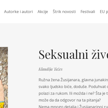
Autorke i autori
Akcije
Štrik novosti
Festivali
EU p
davanije
Ko prevodi
Vesti
Festival Njena z
Evr
 ZA 400 DIN
Pod Š
Festival Mali jezi
Žen
Seksualni živ
književnost
i
Od š
Festival dobitn
Romani
Klaudija Tažes
njige
Priče
Ružna žena Žusijanara, glavna junakinja
svako ljudsko biće, doduše. Poduhvat
Poezija
 u pripremi
polazi za rukom. Ili možda i ne? Šta je t
Drama
može da da odgovor na ta pitanja?
no
Nema mnogo detalja i Žusijanarinoj ružn