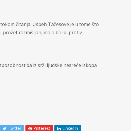
 tokom čitanja. Uspeh Tažesove je u tome što
 prožet razmišljanjima o borbi protiv
posobnost da iz srži ljudske nesreće iskopa
Twitter
Pinterest
LinkedIn