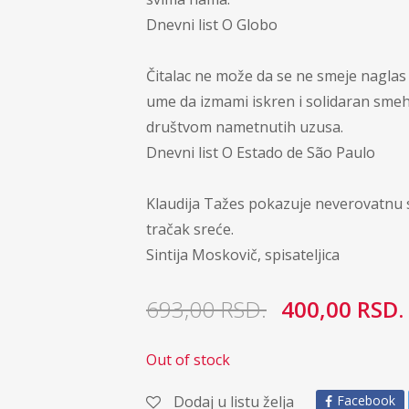
Dnevni list O Globo
Čitalac ne može da se ne smeje naglas
ume da izmami iskren i solidaran smeh,
društvom nametnutih uzusa.
Dnevni list O Estado de São Paulo
Klaudija Tažes pokazuje neverovatnu s
tračak sreće.
Sintija Moskovič, spisateljica
693,00
RSD.
400,00
RSD.
Out of stock
Dodaj u listu želja
Facebook