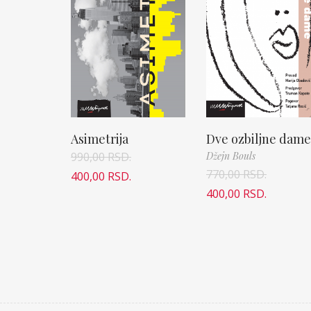
Asimetrija
Dve ozbiljne dame
990,00
RSD.
Džejn Bouls
770,00
RSD.
400,00
RSD.
400,00
RSD.