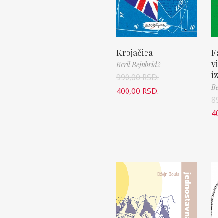
Krojačica
F
v
Beril Bejnbridž
i
990,00
RSD.
Be
400,00
RSD.
8
4