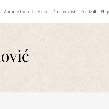
Autorke i autori
Akcije
Štrik novosti
Festivali
EU p
davanije
Ko prevodi
Vesti
Festival Njena z
Evr
ović
 ZA 400 DIN
Pod Š
Festival Mali jezi
Žen
književnost
i
Od š
Festival dobitn
Romani
njige
Priče
Poezija
 u pripremi
Drama
no