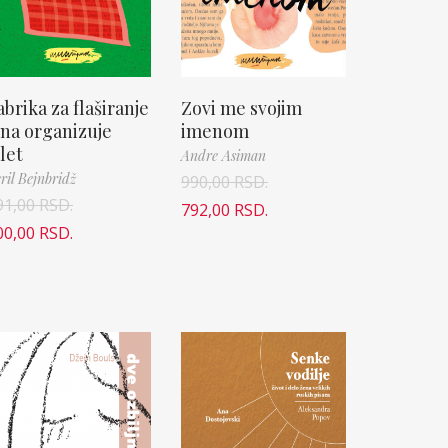
abrika za flaširanje
Zovi me svojim
ina organizuje
imenom
zlet
Andre Asiman
ril Bejnbridž
990,00
RSD.
91,00
RSD.
792,00
RSD.
00,00
RSD.