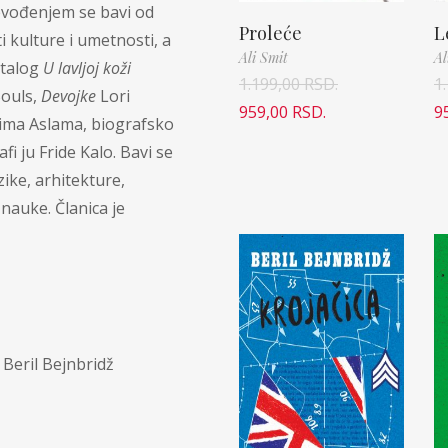
evođenjem se bavi od
Proleće
L
i kulture i umetnosti, a
Ali Smit
Al
stalog
U lavljoj koži
1.199,00
RSD.
1
Bouls,
Devojke
Lori
959,00
RSD.
9
ma Aslama, biografsko
i ju Fride Kalo. Bavi se
zike, arhitekture,
 nauke. Članica je
- Beril Bejnbridž