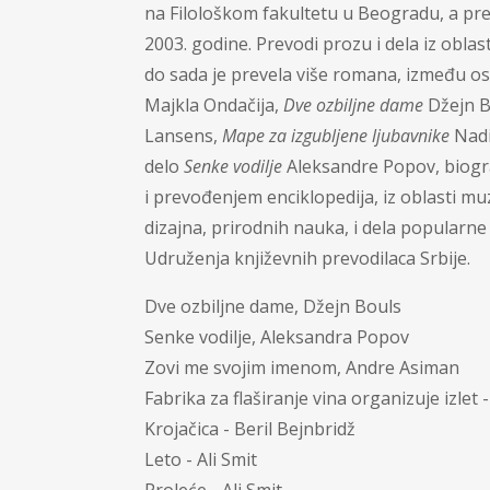
na Filološkom fakultetu u Beogradu, a pr
2003. godine. Prevodi prozu i dela iz oblast
do sada je prevela više romana, između o
Majkla Ondačija,
Dve ozbiljne dame
Džejn 
Lansens,
Mape za izgubljene ljubavnike
Nadi
delo
Senke vodilje
Aleksandre Popov, biograf
i prevođenjem enciklopedija, iz oblasti mu
dizajna, prirodnih nauka, i dela popularne
Udruženja književnih prevodilaca Srbije.
Dve ozbiljne dame, Džejn Bouls
Senke vodilje, Aleksandra Popov
Zovi me svojim imenom, Andre Asiman
Fabrika za flaširanje vina organizuje izlet 
Krojačica - Beril Bejnbridž
Leto - Ali Smit