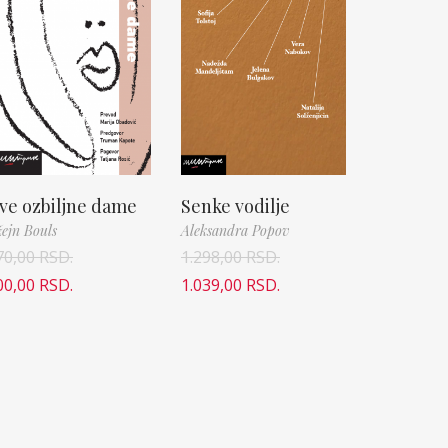
ve ozbiljne dame
Senke vodilje
ejn Bouls
Aleksandra Popov
70,00
RSD.
1.298,00
RSD.
00,00
RSD.
1.039,00
RSD.