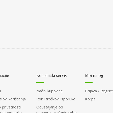
acije
Korisnički servis
Moj nalog
u
Načini kupovine
Prijava / Registr
slovi korišćenja
Rok i troškovi isporuke
Korpa
o privatnosti i
Odustajanje od
osti podataka
ugovora, vraćanje robe