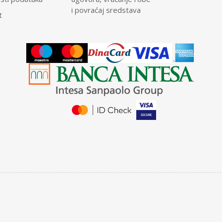
i povraćaj sredstava
t