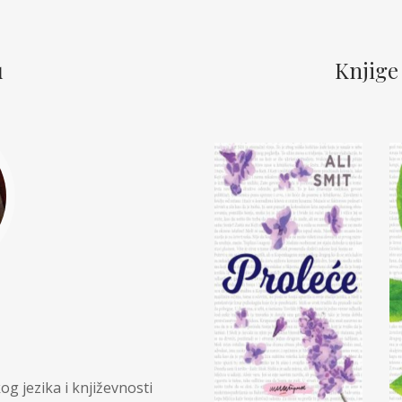
Teorija i nauka
 Sabo
u
Knjige
og jezika i književnosti