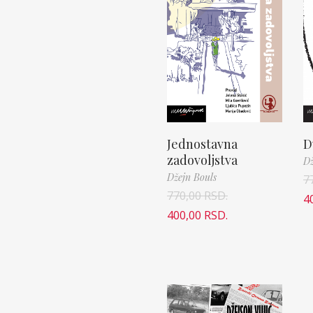
Jednostavna
D
zadovoljstva
Dž
Džejn Bouls
7
770,00
RSD.
4
400,00
RSD.