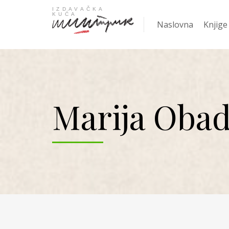
Naslovna
Knjige
Najpro
Marija Obad
KNJIGA
Žanrov
Nove k
Gift
Knjige
Ani Er