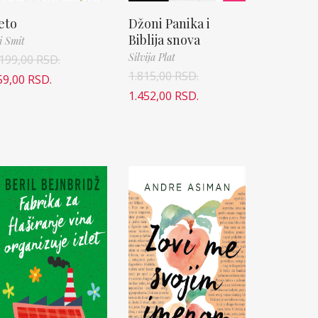
eto
Džoni Panika i
Biblija snova
i Smit
Silvija Plat
.199,00
RSD.
1.815,00
RSD.
59,00
RSD.
1.452,00
RSD.