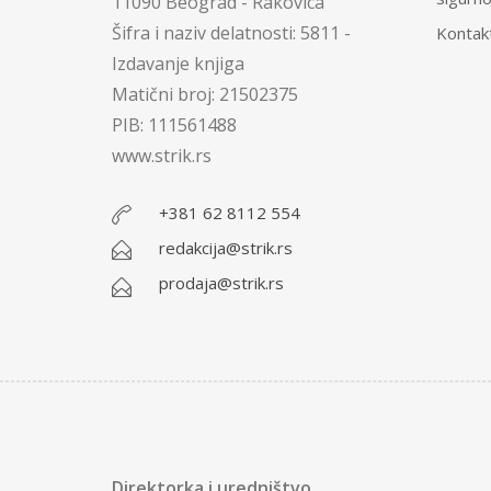
11090 Beograd - Rakovica
Šifra i naziv delatnosti: 5811 -
Kontak
Izdavanje knjiga
Matični broj: 21502375
PIB: 111561488
www.strik.rs
+381 62 8112 554
redakcija@strik.rs
prodaja@strik.rs
Direktorka i uredništvo