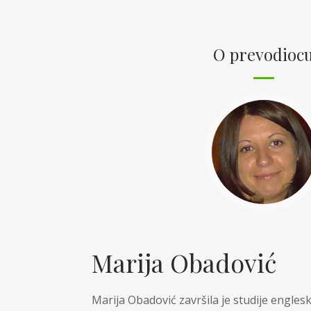
Magda
O prevodioc
Marija Obadović
Marija Obadović završila je studije englesk