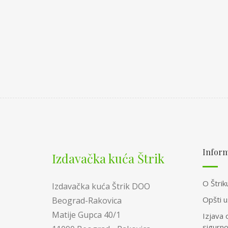
Inform
Izdavačka kuća Štrik
O Štrik
Izdavačka kuća Štrik DOO
Opšti u
Beograd-Rakovica
Matije Gupca 40/1
Izjava 
sigurn