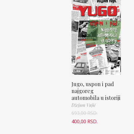
Jugo, uspon i pad
najgoreg
automobila u istoriji
Džejson Vujić
693,00
RSD.
400,00
RSD.