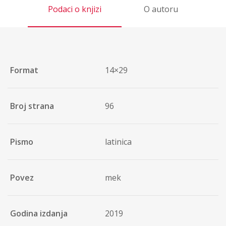
Podaci o knjizi
O autoru
Format
14×29
Broj strana
96
Pismo
latinica
Povez
mek
Godina izdanja
2019