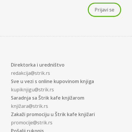
Direktorka i uredništvo
redakcija@strik.rs
Sve u vezi s online kupovinom knjiga
kupiknjigu@strik.rs
Saradnja sa Štrik kafe knjižarom
knjižara@strik.rs
Zakaži promociju u Štrik kafe knjižari
promocije@strik.rs
Pošalji rukopis