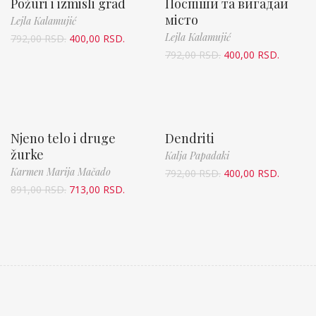
Požuri i izmisli grad
Поспіши та вигадай
місто
Lejla Kalamujić
Lejla Kalamujić
792,00
RSD.
400,00
RSD.
792,00
RSD.
400,00
RSD.
Njeno telo i druge
Dendriti
žurke
Kalja Papadaki
Karmen Marija Mačado
792,00
RSD.
400,00
RSD.
891,00
RSD.
713,00
RSD.