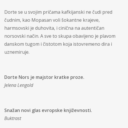
Dorte se u svojim pričama kafkijanski ne čudi pred
čudnim, kao Mopasan voli šokantne krajeve,
harmsovski je duhovita, i cinična na autentičan
norsovski način. A sve to skupa obavijeno je plavom
danskom tugom i čistotom koja istovremeno dira i
uznemiruje.
Dorte Nors je majstor kratke proze.
Jelena Lengold
Snažan novi glas evropske književnosti.
Buktrast