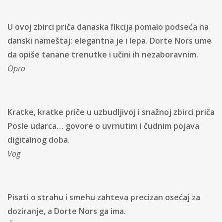
U ovoj zbirci priča danaska fikcija pomalo podseća na
danski nameštaj: elegantna je i lepa. Dorte Nors ume
da opiše tanane trenutke i učini ih nezaboravnim.
Opra
Kratke, kratke priče u uzbudljivoj i snažnoj zbirci priča
Posle udarca… govore o uvrnutim i čudnim pojava
digitalnog doba.
Vog
Pisati o strahu i smehu zahteva precizan osećaj za
doziranje, a Dorte Nors ga ima.