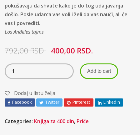
pokušavaju da shvate kako je do tog udaljavanja
došlo. Posle udarca vas voli i želi da vas nauči, ali će
vas i povrediti.
Los Anđeles tajms
792,00
RSD.
400,00
RSD.
Add to cart
Dodaj u listu želja
Facebook
Twitter
Pinterest
LinkedIn
Categories:
Knjiga za 400 din
,
Priče