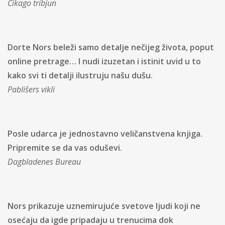
Čikago tribjun
Dorte Nors beleži samo detalje nečijeg života, poput
online pretrage… I nudi izuzetan i istinit uvid u to
kako svi ti detalji ilustruju našu dušu.
Pablišers vikli
Posle udarca je jednostavno veličanstvena knjiga.
Pripremite se da vas oduševi.
Dagbladenes Bureau
Nors prikazuje uznemirujuće svetove ljudi koji ne
osećaju da igde pripadaju u trenucima dok