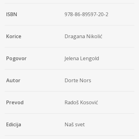
ISBN
978-86-89597-20-2
Korice
Dragana Nikolić
Pogovor
Jelena Lengold
Autor
Dorte Nors
Prevod
Radoš Kosović
Edicija
Naš svet