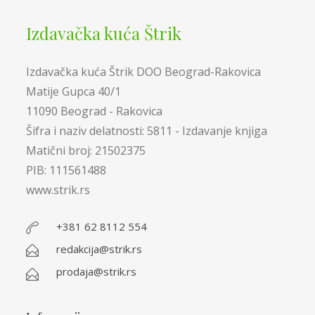
Izdavačka kuća Štrik
Izdavačka kuća Štrik DOO Beograd-Rakovica
Matije Gupca 40/1
11090 Beograd - Rakovica
Šifra i naziv delatnosti: 5811 - Izdavanje knjiga
Matični broj: 21502375
PIB: 111561488
www.strik.rs
+381 62 8112 554
redakcija@strik.rs
prodaja@strik.rs