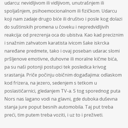
udarcu: nevidljivom ili vidljivom, unutrašnjem ili
spoljašnjem, psihoemocionalnom ili fizičkom. Udarcu
koji nam zadaje drugo biće ili društvo i posle kog dolazi
do suštinskih promena u čoveku i nepredvidljivih
reakcija: od prezrenja oca do ubistva. Kao kad preciznim
i snažnim zahvatom karatista ivicom šake iskrcka
naređane predmete, tako i ovaj poseban udarac slomi
pršljenove emotivne, duhovne ili moralne kičme bića,
pa su naši potonji postupci tek posledica krivog
srastanja. Priče počinju običnim događajima: odlaskom
kod frizera, na jezero, sedenjem s tetkom u
poslastičarnici, gledanjem TV-a. S tog sporednog puta
Nors nas lagano vodi na glavni, gde duboka duševna
stanja jure poput besnih automobila. Taj put treba
preći, tim putem treba voziti, i uz to i preživeti.