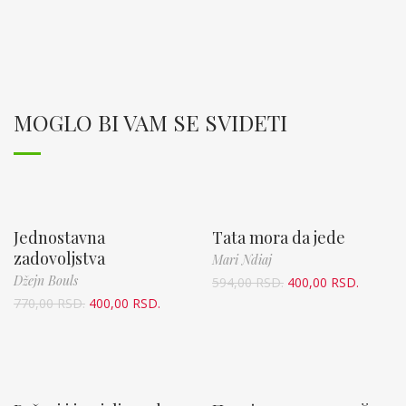
MOGLO BI VAM SE SVIDETI
Jednostavna
Tata mora da jede
zadovoljstva
Mari Ndiaj
Džejn Bouls
594,00
RSD.
400,00
RSD.
770,00
RSD.
400,00
RSD.