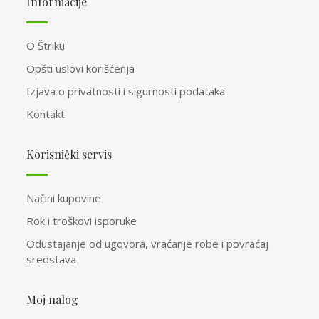
Informacije
O Štriku
Opšti uslovi korišćenja
Izjava o privatnosti i sigurnosti podataka
Kontakt
Korisnički servis
Načini kupovine
Rok i troškovi isporuke
Odustajanje od ugovora, vraćanje robe i povraćaj
sredstava
Moj nalog