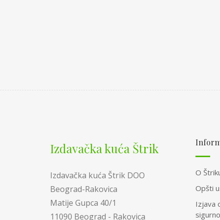
Inform
Izdavačka kuća Štrik
O Štrik
Izdavačka kuća Štrik DOO
Opšti u
Beograd-Rakovica
Matije Gupca 40/1
Izjava 
sigurn
11090 Beograd - Rakovica