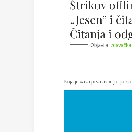
Štrikov offl
Magda
„Jesen” i čit
Čitanja i od
Objavila
Izdavačka 
Koja je vaša prva asocijacija na