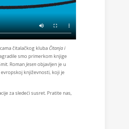
nicama čitalačkog kluba
Čitanja i
nagradile smo primerkom knjige
 Smit. Roman
Jesen
objavljen je u
evropskoj književnosti, koji je
ije za sledeći susret. Pratite nas,