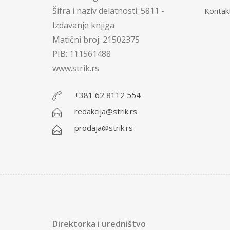
Šifra i naziv delatnosti: 5811 -
Kontak
Izdavanje knjiga
Matični broj: 21502375
PIB: 111561488
www.strik.rs
+381 62 8112 554
redakcija@strik.rs
prodaja@strik.rs
Direktorka i uredništvo