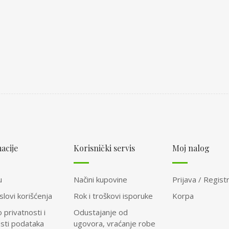
acije
Korisnički servis
Moj nalog
u
Načini kupovine
Prijava / Registr
slovi korišćenja
Rok i troškovi isporuke
Korpa
o privatnosti i
Odustajanje od
osti podataka
ugovora, vraćanje robe