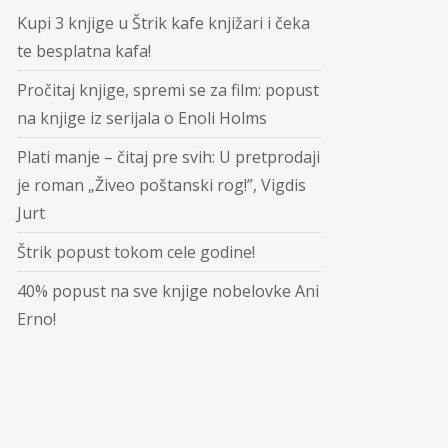
Kupi 3 knjige u Štrik kafe knjižari i čeka
te besplatna kafa!
Pročitaj knjige, spremi se za film: popust
na knjige iz serijala o Enoli Holms
Plati manje – čitaj pre svih: U pretprodaji
je roman „Živeo poštanski rog!”, Vigdis
Jurt
Štrik popust tokom cele godine!
40% popust na sve knjige nobelovke Ani
Erno!