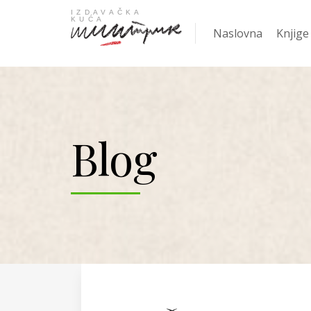
Naslovna
Knjige
Najpro
Blog
KNJIGA
Žanrov
Nove k
Gift
Knjige
Ani Er