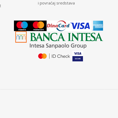
i povraćaj sredstava
t