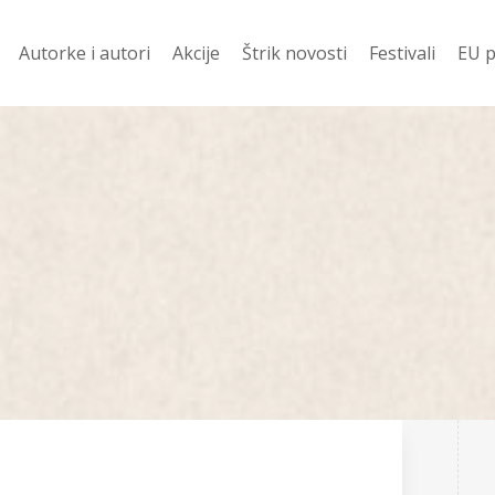
Autorke i autori
Akcije
Štrik novosti
Festivali
EU p
davanije
Ko prevodi
Vesti
Festival Njena z
Evr
 ZA 400 DIN
Pod Š
Festival Mali jezi
Žen
književnost
i
Od š
Festival dobitn
Romani
njige
Priče
Poezija
 u pripremi
Drama
no