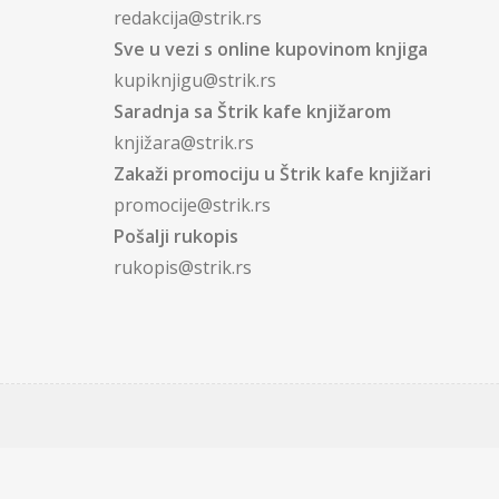
redakcija@strik.rs
Sve u vezi s online kupovinom knjiga
kupiknjigu@strik.rs
Saradnja sa Štrik kafe knjižarom
knjižara@strik.rs
Zakaži promociju u Štrik kafe knjižari
promocije@strik.rs
Pošalji rukopis
rukopis@strik.rs