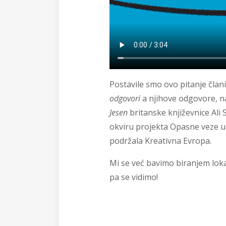
Postavile smo ovo pitanje čla
odgovori
a njihove odgovore, 
Jesen
britanske književnice Ali
okviru projekta Opasne veze u 
podržala Kreativna Evropa.
Mi se već bavimo biranjem lokac
pa se vidimo!