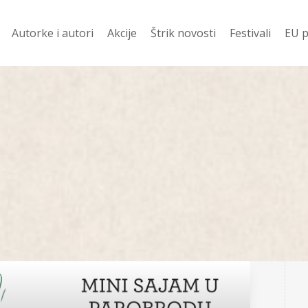
Autorke i autori
Akcije
Štrik novosti
Festivali
EU p
davanije
Ko prevodi
Vesti
Festival Njena z
Evr
 ZA 400 DIN
Pod Š
Festival Mali jezi
Žen
književnost
i
Od š
Festival dobitn
Romani
njige
Priče
Poezija
 u pripremi
Drama
no