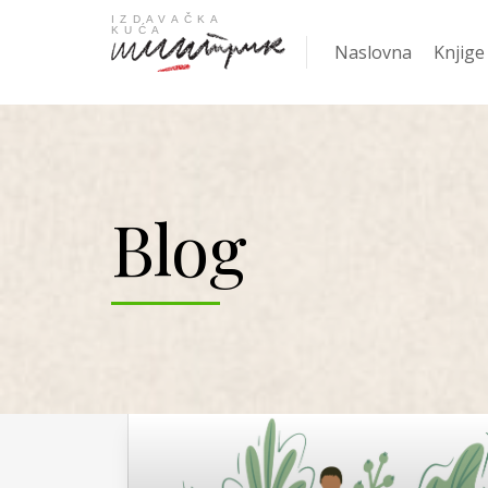
Naslovna
Knjige
Najpro
Blog
KNJIGA
Žanrov
Nove k
Gift
Knjige
Ani Er