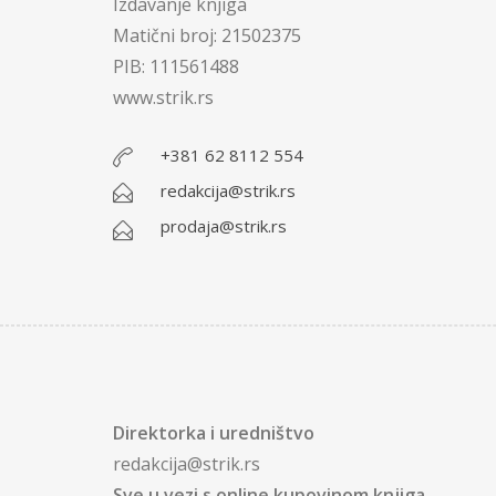
Izdavanje knjiga
Matični broj: 21502375
PIB: 111561488
www.strik.rs
+381 62 8112 554
redakcija@strik.rs
prodaja@strik.rs
Direktorka i uredništvo
redakcija@strik.rs
Sve u vezi s online kupovinom knjiga