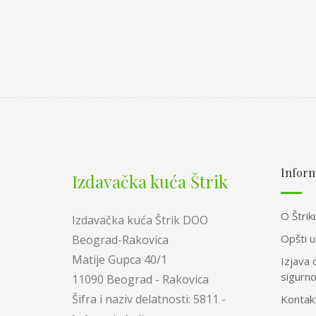
Inform
Izdavačka kuća Štrik
O Štrik
Izdavačka kuća Štrik DOO
Opšti u
Beograd-Rakovica
Matije Gupca 40/1
Izjava 
sigurn
11090 Beograd - Rakovica
Šifra i naziv delatnosti: 5811 -
Kontak