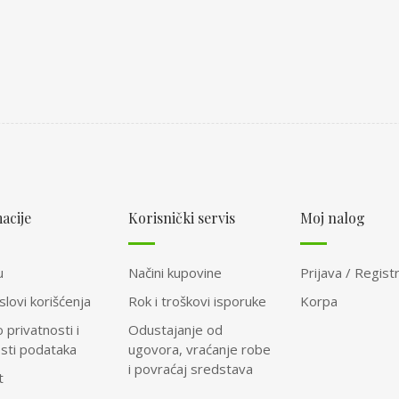
acije
Korisnički servis
Moj nalog
u
Načini kupovine
Prijava / Registr
slovi korišćenja
Rok i troškovi isporuke
Korpa
o privatnosti i
Odustajanje od
osti podataka
ugovora, vraćanje robe
i povraćaj sredstava
t