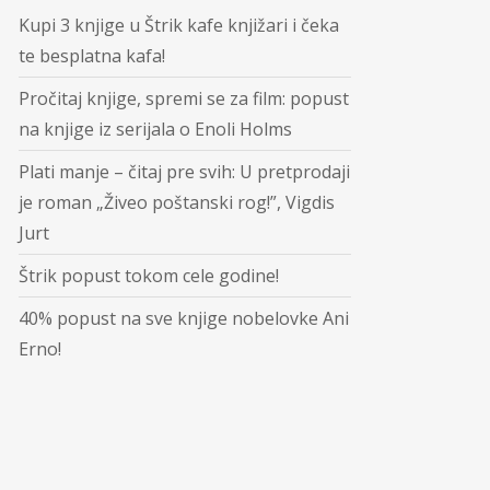
Kupi 3 knjige u Štrik kafe knjižari i čeka
te besplatna kafa!
Pročitaj knjige, spremi se za film: popust
na knjige iz serijala o Enoli Holms
Plati manje – čitaj pre svih: U pretprodaji
je roman „Živeo poštanski rog!”, Vigdis
Jurt
Štrik popust tokom cele godine!
40% popust na sve knjige nobelovke Ani
Erno!