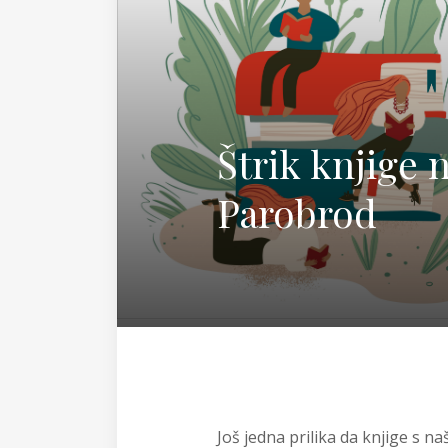
Magda
Štrik knjige 
Parobrod
Još jedna prilika da knjige s 