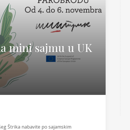
Teorija i nauka
 Sabo
na mini sajmu u UK
našeg Štrika nabavite po sajamskim