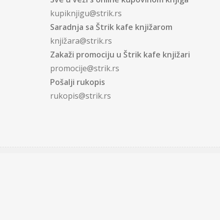
kupiknjigu@strik.rs
Saradnja sa Štrik kafe knjižarom
knjižara@strik.rs
Zakaži promociju u Štrik kafe knjižari
promocije@strik.rs
Pošalji rukopis
rukopis@strik.rs