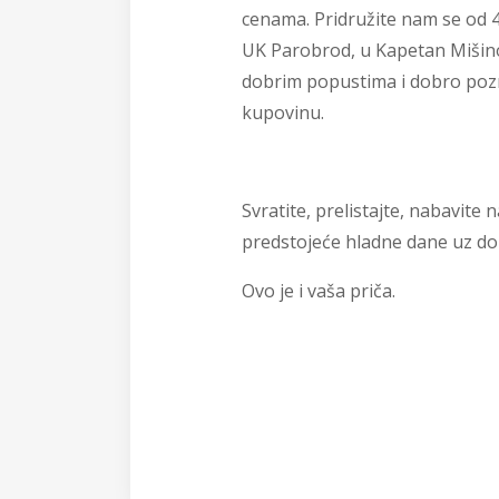
cenama. Pridružite nam se od 
UK Parobrod, u Kapetan Mišinoj
dobrim popustima i dobro poz
kupovinu.
Svratite, prelistajte, nabavite
predstojeće hladne dane uz do
Ovo je i vaša priča.