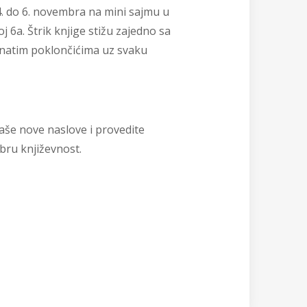
4. do 6. novembra na mini sajmu u
 6a. Štrik knjige stižu zajedno sa
natim poklončićima uz svaku
 naše nove naslove i provedite
bru književnost.