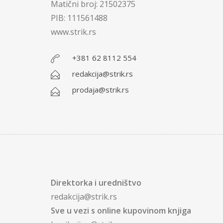
Matični broj: 21502375
PIB: 111561488
www.strik.rs
+381 62 8112 554
redakcija@strik.rs
prodaja@strik.rs
Direktorka i uredništvo
redakcija@strik.rs
Sve u vezi s online kupovinom knjiga