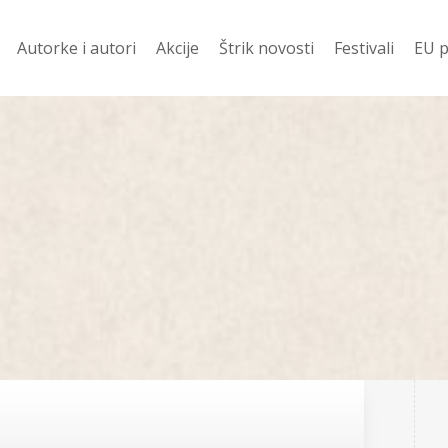
Autorke i autori
Akcije
Štrik novosti
Festivali
EU p
davanije
Ko prevodi
Vesti
Festival Njena z
Evr
 ZA 400 DIN
Pod Š
Festival Mali jezi
Žen
književnost
i
Od š
Festival dobitn
Romani
njige
Priče
Poezija
 u pripremi
Drama
no