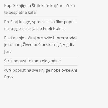
Kupi 3 knjige u Štrik kafe knjižari i čeka
te besplatna kafa!
Pročitaj knjige, spremi se za film: popust
na knjige iz serijala o Enoli Holms
Plati manje – čitaj pre svih: U pretprodaji
je roman „Živeo poštanski rog!”, Vigdis
Jurt
Štrik popust tokom cele godine!
40% popust na sve knjige nobelovke Ani
Erno!