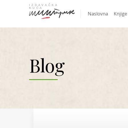
Naslovna
Knjige
Najpro
Blog
KNJIGA
Žanrov
Nove k
Gift
Knjige
Ani Er