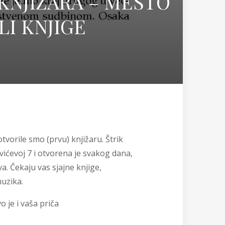
 KNJIŽARA – MESTO
LI KNJIGE
otvorile smo (prvu) knjižaru. Štrik
ovićevoj 7 i otvorena je svakog dana,
a. Čekaju vas sjajne knjige,
muzika.
o je i vaša priča