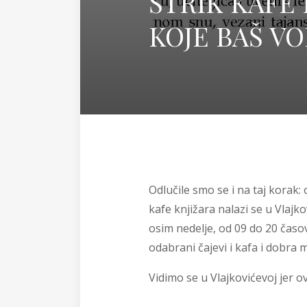
ŠTRIK KAFE
KOJE BAŠ VO
Odlučile smo se i na taj korak: 
kafe knjižara nalazi se u Vlajk
osim nedelje, od 09 do 20 časov
odabrani čajevi i kafa i dobra 
Vidimo se u Vlajkovićevoj jer ov