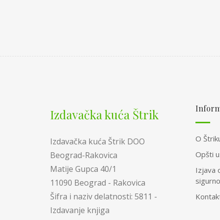
Inform
Izdavačka kuća Štrik
O Štrik
Izdavačka kuća Štrik DOO
Opšti u
Beograd-Rakovica
Matije Gupca 40/1
Izjava 
sigurn
11090 Beograd - Rakovica
Šifra i naziv delatnosti: 5811 -
Kontak
Izdavanje knjiga