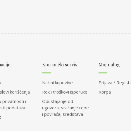
acije
Korisnički servis
Moj nalog
u
Načini kupovine
Prijava / Registr
slovi korišćenja
Rok i troškovi isporuke
Korpa
o privatnosti i
Odustajanje od
osti podataka
ugovora, vraćanje robe
i povraćaj sredstava
t