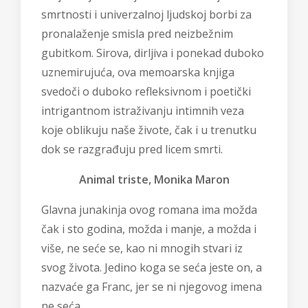
smrtnosti i univerzalnoj ljudskoj borbi za
pronalaženje smisla pred neizbežnim
gubitkom. Sirova, dirljiva i ponekad duboko
uznemirujuća, ova memoarska knjiga
svedoči o duboko refleksivnom i poetički
intrigantnom istraživanju intimnih veza
koje oblikuju naše živote, čak i u trenutku
dok se razgrađuju pred licem smrti.
Animal triste, Monika Maron
Glavna junakinja ovog romana ima možda
čak i sto godina, možda i manje, a možda i
više, ne seće se, kao ni mnogih stvari iz
svog života. Jedino koga se seća jeste on, a
nazvaće ga Franc, jer se ni njegovog imena
ne seća.