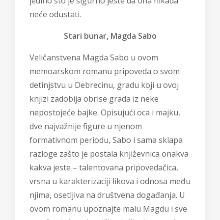
jedino što je sigurno jeste da ona nikada
neće odustati.
Stari bunar, Magda Sabo
Veličanstvena Magda Sabo u ovom
memoarskom romanu pripoveda o svom
detinjstvu u Debrecinu, gradu koji u ovoj
knjizi zadobija obrise grada iz neke
nepostojeće bajke. Opisujući oca i majku,
dve najvažnije figure u njenom
formativnom periodu, Sabo i sama sklapa
razloge zašto je postala književnica onakva
kakva jeste – talentovana pripovedačica,
vrsna u karakterizaciji likova i odnosa među
njima, osetljiva na društvena događanja.
U
ovom romanu
upoznajte malu Magdu i sve