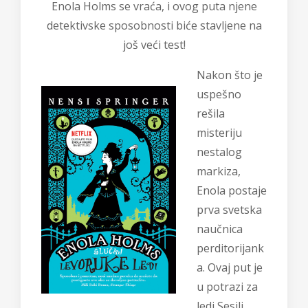
Enola Holms se vraća, i ovog puta njene
detektivske sposobnosti biće stavljene na
još veći test!
Nakon što je
uspešno
rešila
misteriju
nestalog
markiza,
Enola postaje
prva svetska
naučnica
perditorijank
a. Ovaj put je
u potrazi za
ledi Sesili,