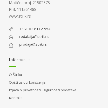
Matični broj: 21502375
PIB: 111561488
www.strik.rs
+381 62 8112 554
redakcija@strik.rs
prodaja@strik.rs
Informacije
O Štriku
Opšti uslovi korišćenja
Izjava o privatnosti i sigurnosti podataka
Kontakt