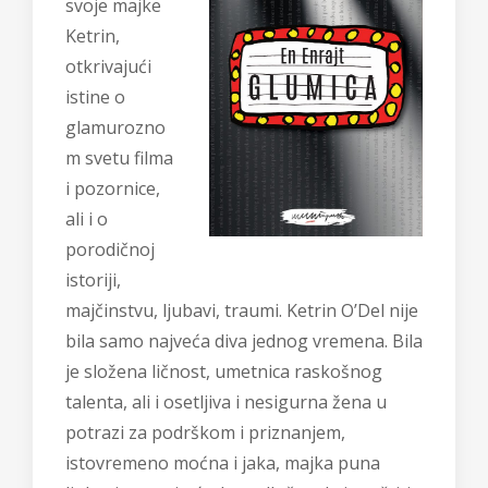
svoje majke
Ketrin,
otkrivajući
istine o
glamurozno
m svetu filma
i pozornice,
ali i o
porodičnoj
istoriji,
majčinstvu, ljubavi, traumi. Ketrin O’Del nije
bila samo najveća diva jednog vremena. Bila
je složena ličnost, umetnica raskošnog
talenta, ali i osetljiva i nesigurna žena u
potrazi za podrškom i priznanjem,
istovremeno moćna i jaka, majka puna