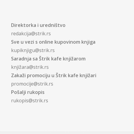
Direktorka i uredništvo
redakcija@strik.rs
Sve u vezi s online kupovinom knjiga
kupiknjigu@strik.rs
Saradnja sa Štrik kafe knjižarom
knjižara@strik.rs
Zakaži promociju u Štrik kafe knjižari
promocije@strik.rs
Pošalji rukopis
rukopis@strik.rs