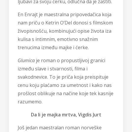
ljubavi za svoju ćerku, odlučna da je zaštiti.
En Enrajt je maestralna pripovedačica koja
nam priču o Ketrin O’Del donosi s filmskom
živopisnošću, kombinujući opise života iza
kulisa s intimnim, emotivno snažnim
trenucima između majke i ćerke.
Glumica
je roman o propustljivoj granici
između slave i stvarnosti, filma i
svakodnevice. To je priča koja preispituje
cenu koju plaćamo za umetnost i kako nas
prošlost oblikuje na načine koje tek kasnije
razumemo.
Da li je majka mrtva, Vigdis Jurt
Još jedan maestralan roman norveške