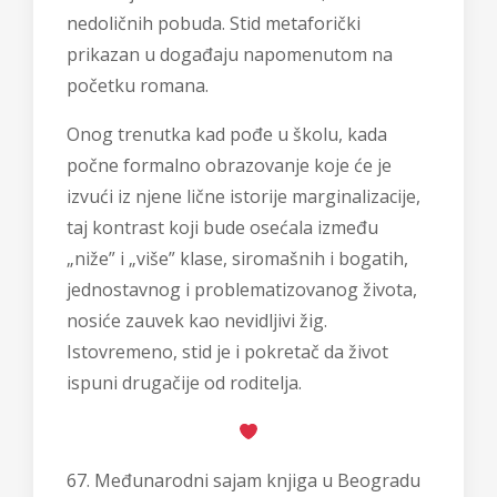
nedoličnih pobuda. Stid metaforički
prikazan u događaju napomenutom na
početku romana.
Onog trenutka kad pođe u školu, kada
počne formalno obrazovanje koje će je
izvući iz njene lične istorije marginalizacije,
taj kontrast koji bude osećala između
„niže” i „više” klase, siromašnih i bogatih,
jednostavnog i problematizovanog života,
nosiće zauvek kao nevidljivi žig.
Istovremeno, stid je i pokretač da život
ispuni drugačije od roditelja.
67. Međunarodni sajam knjiga u Beogradu