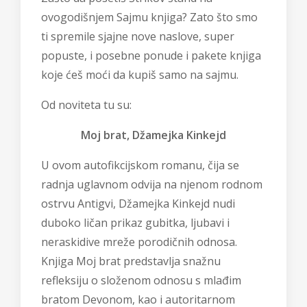
ovogodišnjem Sajmu knjiga? Zato što smo
ti spremile sjajne nove naslove, super
popuste, i posebne ponude i pakete knjiga
koje ćeš moći da kupiš samo na sajmu.
Od noviteta tu su:
Moj brat, Džamejka Kinkejd
U ovom autofikcijskom romanu, čija se
radnja uglavnom odvija na njenom rodnom
ostrvu Antigvi, Džamejka Kinkejd nudi
duboko ličan prikaz gubitka, ljubavi i
neraskidive mreže porodičnih odnosa.
Knjiga Moj brat predstavlja snažnu
refleksiju o složenom odnosu s mlađim
bratom Devonom, kao i autoritarnom