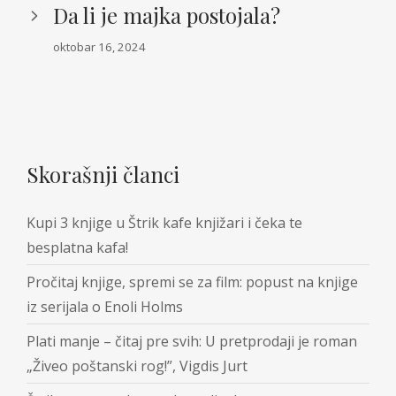
Da li je majka postojala?
oktobar 16, 2024
Skorašnji članci
Kupi 3 knjige u Štrik kafe knjižari i čeka te
besplatna kafa!
Pročitaj knjige, spremi se za film: popust na knjige
iz serijala o Enoli Holms
Plati manje – čitaj pre svih: U pretprodaji je roman
„Živeo poštanski rog!”, Vigdis Jurt