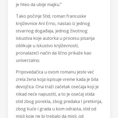
je hteo da ubije majku.”
Tako počinje
Stid
, roman francuske
književnice Ani Erno, nastao iz jednog
stvarnog događaja, jednog životnog
iskustva koje autorka u procesu pisanja
oblikuje u iskustvo književnosti,
pronalazeći način da lično prikaže kao
univerzalno.
Pripovedačica u ovom romanu jeste već
zrela žena koja ispisuje vreme kada je bila
devojčica. Ona traži začetak osećaja koji je
nikad neće napustiti, a to je osećaj stida:
stid zbog porekla, zbog predaka I pretkinja,
zbog kuće i grada u kom odrasta, stid od
misli koje ne bi trebalo da misli, od