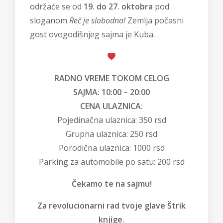
održaće se od
19. do 27. oktobra
pod
sloganom
Reč je slobodna!
Zemlja počasni
gost ovogodišnjeg sajma je Kuba.
RADNO VREME TOKOM CELOG
SAJMA:
10:00 – 20:00
CENA ULAZNICA:
Pojedinačna ulaznica: 350 rsd
Grupna ulaznica: 250 rsd
Porodična ulaznica: 1000 rsd
Parking za automobile po satu: 200 rsd
Čekamo te na sajmu!
Za revolucionarni rad tvoje glave Štrik
knjige.