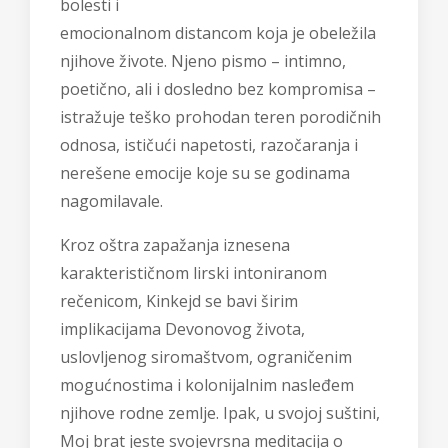
bolesti i
emocionalnom distancom koja je obeležila
njihove živote. Njeno pismo – intimno,
poetično, ali i dosledno bez kompromisa –
istražuje teško prohodan teren porodičnih
odnosa, ističući napetosti, razočaranja i
nerešene emocije koje su se godinama
nagomilavale.
Kroz oštra zapažanja iznesena
karakterističnom lirski intoniranom
rečenicom, Kinkejd se bavi širim
implikacijama Devonovog života,
uslovljenog siromaštvom, ograničenim
mogućnostima i kolonijalnim nasleđem
njihove rodne zemlje. Ipak, u svojoj suštini,
Moj brat jeste svojevrsna meditacija o