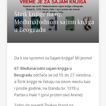
Štrik knjige na 67.
Međunarodnom sajmu knjiga
u Beogradu
Da li ste spremni za Sajam knjiga? Mi jesmo!
67. Međunarodni sajam knjiga u
Beogradu
održaće se od 19. do 27. oktobra,
a Štrik knjige te čekaju na istom mestu kao
i prošle godine, na štandu br. 1319 u
Parteru Hale 1 (prvi prsten oko Arene).
Zašto da posetiš Štrikov štand na