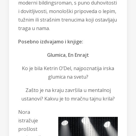
moderni bildingsroman, s puno duhovitosti
i dovitljivosti, monološki pripoveda o lepim,
tužnim ili strašnim trenucima koji ostavljaju
traga u nama.
Posebno izdvajamo i knjige:
Glumica, En Enrajt
Ko je bila Ketrin O’Del, najpoznatija irska
glumica na svetu?
Zašto je na kraju završila u mentalnoj
ustanovi? Kakvu je to mračnu tajnu krila?
Nora
istražuje
prošlost