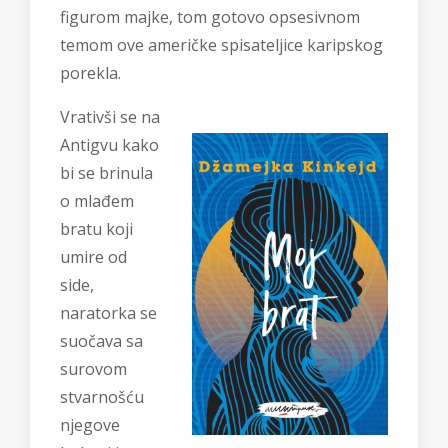
figurom majke, tom gotovo opsesivnom
temom ove američke spisateljice karipskog
porekla.
Vrativši se na
Antigvu kako
bi se brinula
o mlađem
bratu koji
umire od
side,
naratorka se
suočava sa
surovom
stvarnošću
njegove