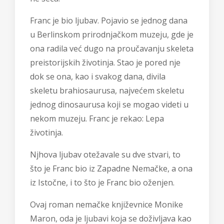
Franc je bio ljubav. Pojavio se jednog dana
u Berlinskom prirodnjačkom muzeju, gde je
ona radila već dugo na proučavanju skeleta
preistorijskih životinja. Stao je pored nje
dok se ona, kao i svakog dana, divila
skeletu brahiosaurusa, najvećem skeletu
jednog dinosaurusa koji se mogao videti u
nekom muzeju. Franc je rekao: Lepa
životinja.
Njhova ljubav otežavale su dve stvari, to
što je Franc bio iz Zapadne Nemačke, a ona
iz Istočne, i to što je Franc bio oženjen.
Ovaj roman nemačke književnice Monike
Maron, oda je ljubavi koja se doživljava kao