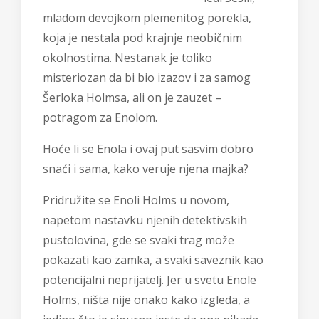
mladom devojkom plemenitog porekla,
koja je nestala pod krajnje neobičnim
okolnostima. Nestanak je toliko
misteriozan da bi bio izazov i za samog
Šerloka Holmsa, ali on je zauzet –
potragom za Enolom.
Hoće li se Enola i ovaj put sasvim dobro
snaći i sama, kako veruje njena majka?
Pridružite se Enoli Holms u novom,
napetom nastavku njenih detektivskih
pustolovina, gde se svaki trag može
pokazati kao zamka, a svaki saveznik kao
potencijalni neprijatelj. Jer u svetu Enole
Holms, ništa nije onako kako izgleda, a