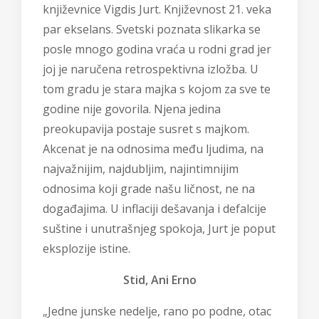
književnice
Vigdis Jurt
. Književnost 21. veka
par ekselans. Svetski poznata slikarka se
posle mnogo godina vraća u rodni grad jer
joj je naručena retrospektivna izložba. U
tom gradu je stara majka s kojom za sve te
godine nije govorila. Njena jedina
preokupavija postaje susret s majkom.
Akcenat je na odnosima među ljudima, na
najvažnijim, najdubljim, najintimnijim
odnosima koji grade našu ličnost, ne na
događajima. U inflaciji dešavanja i defalcije
suštine i unutrašnjeg spokoja, Jurt je poput
eksplozije istine.
Stid, Ani Erno
„Jedne junske nedelje, rano po podne, otac