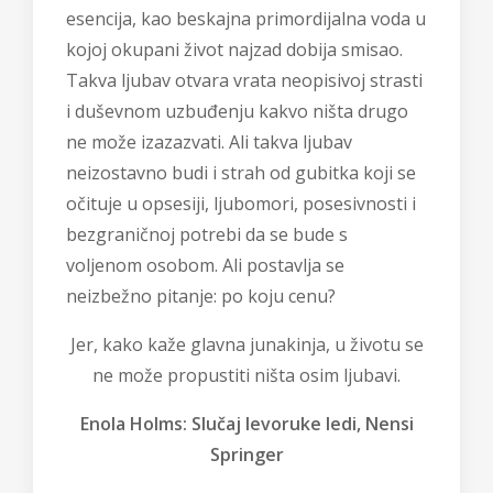
esencija, kao beskajna primordijalna voda u
kojoj okupani život najzad dobija smisao.
Takva ljubav otvara vrata neopisivoj strasti
i duševnom uzbuđenju kakvo ništa drugo
ne može izazazvati. Ali takva ljubav
neizostavno budi i strah od gubitka koji se
očituje u opsesiji, ljubomori, posesivnosti i
bezgraničnoj potrebi da se bude s
voljenom osobom. Ali postavlja se
neizbežno pitanje: po koju cenu?
Jer, kako kaže glavna junakinja, u životu se
ne može propustiti ništa osim ljubavi.
Enola Holms: Slučaj levoruke ledi, Nensi
Springer