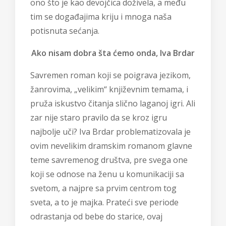
ono što je kao devojčica doživela, a među
tim se događajima kriju i mnoga naša
potisnuta sećanja.
Ako nisam dobra šta ćemo onda, Iva Brdar
Savremen roman koji se poigrava jezikom,
žanrovima, „velikim“ književnim temama, i
pruža iskustvo čitanja slično laganoj igri. Ali
zar nije staro pravilo da se kroz igru
najbolje uči? Iva Brdar problematizovala je
ovim nevelikim dramskim romanom glavne
teme savremenog društva, pre svega one
koji se odnose na ženu u komunikaciji sa
svetom, a najpre sa prvim centrom tog
sveta, a to je majka. Prateći sve periode
odrastanja od bebe do starice, ovaj