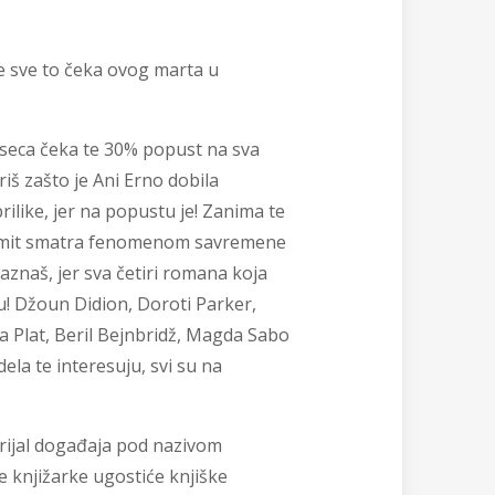
 te sve to čeka ovog marta u
eseca čeka te 30% popust na sva
riš zašto je Ani Erno dobila
like, jer na popustu je! Zanima te
i Smit smatra fenomenom savremene
aznaš, jer sva četiri romana koja
u! Džoun Didion, Doroti Parker,
ija Plat, Beril Bejnbridž, Magda Sabo
dela te interesuju, svi su na
rijal događaja pod nazivom
e knjižarke ugostiće knjiške