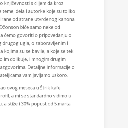
 o književnosti s ciljem da kroz
 teme, dela i autorke koje su toliko
dirane od strane utvrđenog kanona.
zi Džonson biće samo neke od
a ćemo govoriti o pripovedanju o
 drugog ugla, o zaboravljenim i
kojima su se bavile, a koje se tek
o im dolikuje, i mnogim drugim
azgovorima. Detaljne informacije o
jateljicama vam javljamo uskoro.
mao ovog meseca u Štrik kafe
profil, a mi se standardno vidimo u
u, a stiže i 30% popust od 5.marta.