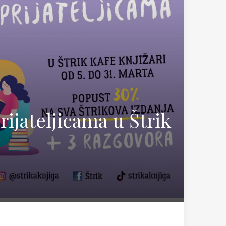
Teorija i nauka
 Sabo
rijateljicama u Štrik