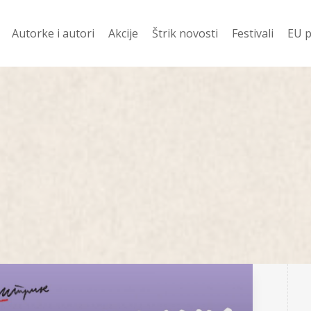
Autorke i autori
Akcije
Štrik novosti
Festivali
EU p
davanije
Ko prevodi
Vesti
Festival Njena z
Evr
 ZA 400 DIN
Pod Š
Festival Mali jezi
Žen
književnost
i
Od š
Festival dobitn
Romani
njige
Priče
Poezija
 u pripremi
Drama
no