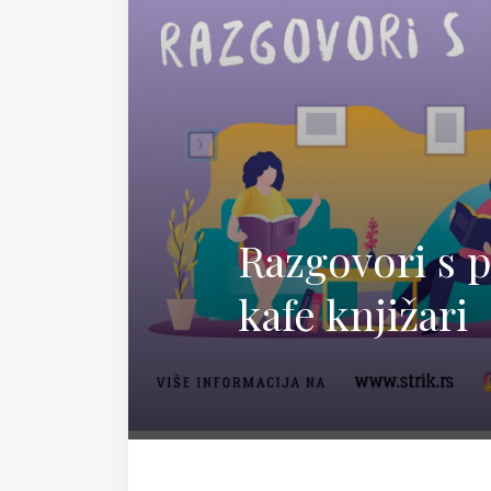
Magda
Razgovori s p
kafe knjižari