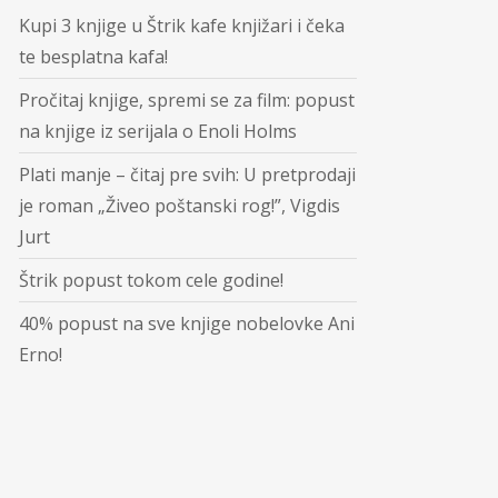
Kupi 3 knjige u Štrik kafe knjižari i čeka
te besplatna kafa!
Pročitaj knjige, spremi se za film: popust
na knjige iz serijala o Enoli Holms
Plati manje – čitaj pre svih: U pretprodaji
je roman „Živeo poštanski rog!”, Vigdis
Jurt
Štrik popust tokom cele godine!
40% popust na sve knjige nobelovke Ani
Erno!