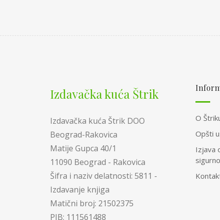
Inform
Izdavačka kuća Štrik
O Štrik
Izdavačka kuća Štrik DOO
Opšti u
Beograd-Rakovica
Matije Gupca 40/1
Izjava 
sigurn
11090 Beograd - Rakovica
Šifra i naziv delatnosti: 5811 -
Kontak
Izdavanje knjiga
Matični broj: 21502375
PIB: 111561488