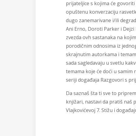
prijateljice s kojima će govoriti
opuštenu konverzaciju rasvetle
dugo zanemarivane i/ili degra
Ani Erno, Doroti Parker i Dej
zvezda ovh sastanaka na kojim
porodičnim odnosima iz jednog
skrajnutim autorkama i temama 
sada sagledavaju u svetlu kakv
temama koje će doći u samim r
seriji događaja Razgovori s pri
Da saznaš šta ti sve to pripre
knjižari, nastavi da pratiš naš 
Vlajkovićevoj 7. Stižu i događaj