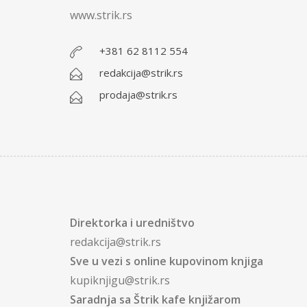
www.strik.rs
+381 62 8112 554
redakcija@strik.rs
prodaja@strik.rs
Direktorka i uredništvo
redakcija@strik.rs
Sve u vezi s online kupovinom knjiga
kupiknjigu@strik.rs
Saradnja sa Štrik kafe knjižarom