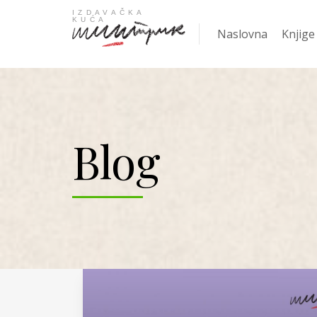
Naslovna
Knjige
Najpro
Blog
KNJIGA
Žanrov
Nove k
Gift
Knjige
Ani Er