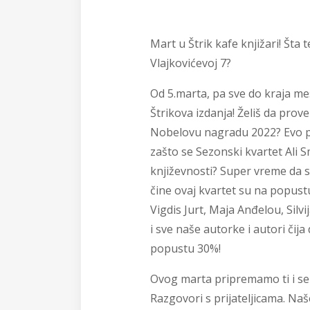
Mart u Štrik kafe knjižari! Šta
Vlajkovićevoj 7?
Od 5.marta, pa sve do kraja m
Štrikova izdanja! Želiš da prove
Nobelovu nagradu 2022? Evo pri
zašto se Sezonski kvartet Al
književnosti? Super vreme da s
čine ovaj kvartet su na popust
Vigdis Jurt, Maja Anđelou, Silv
i sve naše autorke i autori čija 
popustu 30%!
Ovog marta pripremamo ti i se
Razgovori s prijateljicama. Naš