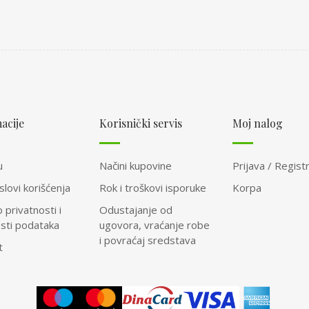
acije
Korisnički servis
Moj nalog
u
Načini kupovine
Prijava / Registr
slovi korišćenja
Rok i troškovi isporuke
Korpa
o privatnosti i
Odustajanje od
osti podataka
ugovora, vraćanje robe
i povraćaj sredstava
t