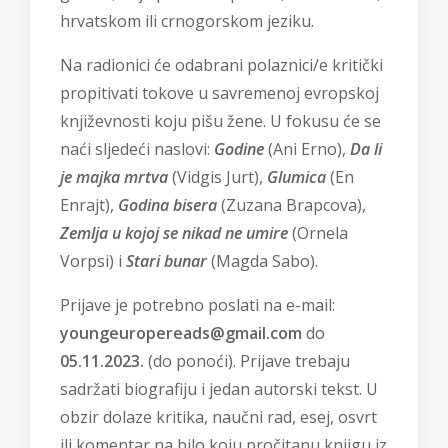
hrvatskom ili crnogorskom jeziku.
Na radionici će odabrani polaznici/e kritički
propitivati tokove u savremenoj evropskoj
književnosti koju pišu žene. U fokusu će se
naći sljedeći naslovi:
Godine
(Ani Erno),
Da li
je majka mrtva
(Vidgis Jurt),
Glumica
(En
Enrajt),
Godina bisera
(Zuzana Brapcova),
Zemlja u kojoj se nikad ne umire
(Ornela
Vorpsi) i
Stari bunar
(Magda Sabo).
Prijave je potrebno poslati na e-mail:
youngeuropereads@gmail.com
do
05.11.2023.
(do ponoći). Prijave trebaju
sadržati biografiju i jedan autorski tekst. U
obzir dolaze kritika, naučni rad, esej, osvrt
ili komentar na bilo koju pročitanu knjigu iz