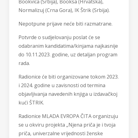
Bookvica (Srbija), Booksa (Hrvatska),
Normalizuj (Crna Gora), IK Štrik (Srbija).
Nepotpune prijave neće biti razmatrane.
Potvrde o sudjelovanju poslat će se
odabranim kandidatima/kinjama najkasnije
do 10.11.2023. godine, uz detaljan program
rada.
Radionice će biti organizovane tokom 2023.
i 2024. godine u zavisnosti od termina
objavljivanja navedenih knjiga u izdavačkoj
kući ŠTRIK.
Radionice MLADA EVROPA ČITA organizuju
se u okviru projekta „Njena priča je i tvoja
priča, univerzalne vrijednosti ženske