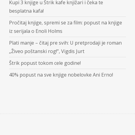
Kupi 3 knjige u Štrik kafe knjižari i čeka te
besplatna kafa!
Pročitaj knjige, spremi se za film: popust na knjige
iz serijala o Enoli Holms
Plati manje – čitaj pre svih: U pretprodaji je roman
„Živeo poštanski rog!”, Vigdis Jurt
Štrik popust tokom cele godine!
40% popust na sve knjige nobelovke Ani Erno!