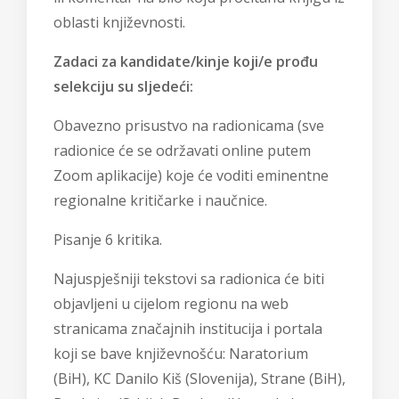
oblasti književnosti.
Zadaci za kandidate/kinje koji/e prođu
selekciju su sljedeći:
Obavezno prisustvo na radionicama (sve
radionice će se održavati online putem
Zoom aplikacije) koje će voditi eminentne
regionalne kritičarke i naučnice.
Pisanje 6 kritika.
Najuspješniji tekstovi sa radionica će biti
objavljeni u cijelom regionu na web
stranicama značajnih institucija i portala
koji se bave književnošću: Naratorium
(BiH), KC Danilo Kiš (Slovenija), Strane (BiH),