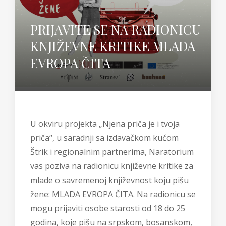
PRIJAVITE SE NA RADIONICU
KNJIŽEVNE KRITIKE MLADA
EVROPA ČITA
U okviru projekta „Njena priča je i tvoja
priča“, u saradnji sa izdavačkom kućom
Štrik i regionalnim partnerima, Naratorium
vas poziva na radionicu književne kritike za
mlade o savremenoj književnost koju pišu
žene: MLADA EVROPA ČITA. Na radionicu se
mogu prijaviti osobe starosti od 18 do 25
godina, koje pišu na srpskom, bosanskom,