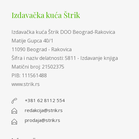
Izdavačka kuća Štrik
Izdavačka kuća Štrik DOO Beograd-Rakovica
Matije Gupca 40/1
11090 Beograd - Rakovica
Šifra i naziv delatnosti: 5811 - Izdavanje knjiga
Matični broj: 21502375
PIB: 111561488
www.strik.rs
+381 62 8112 554
redakcija@strik.rs
prodaja@strik.rs