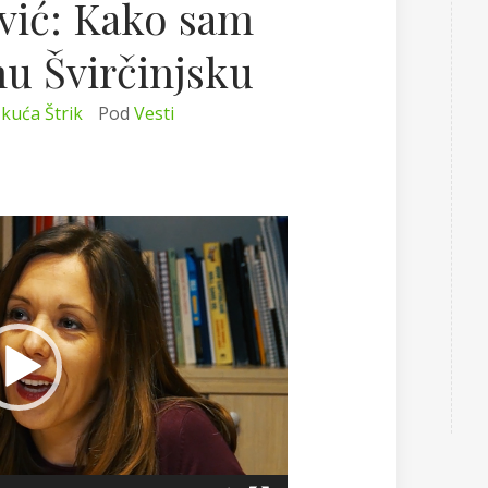
ović: Kako sam
Teorija i nauka
 Sabo
nu Švirčinjsku
kuća Štrik
Pod
Vesti