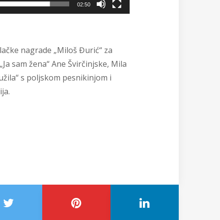
02:50
ilačke nagrade „Miloš Đurić“ za
„Ja sam žena“ Ane Švirčinjske, Mila
užila“ s poljskom pesnikinjom i
ja.