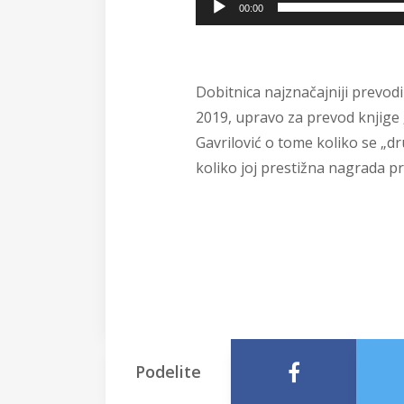
00:00
v
i
d
e
Dobitnica najznačajniji prevod
o
2019, upravo za prevod knjige 
z
Gavrilović o tome koliko se „dr
a
koliko joj prestižna nagrada pri
p
i
s
a
Podelite