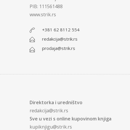
PIB: 111561488
www.strik.rs
+381 62 8112 554
redakcija@strik.rs
prodaja@strik.rs
Direktorka i uredništvo
redakcija@strik.rs
Sve u vezi s online kupovinom knjiga
kupiknjigu@strik.rs