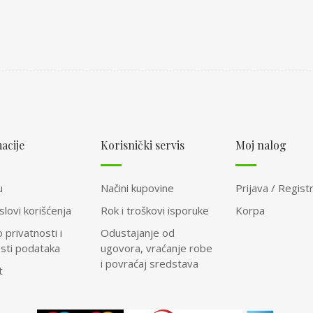
acije
Korisnički servis
Moj nalog
u
Načini kupovine
Prijava / Registr
slovi korišćenja
Rok i troškovi isporuke
Korpa
o privatnosti i
Odustajanje od
osti podataka
ugovora, vraćanje robe
i povraćaj sredstava
t