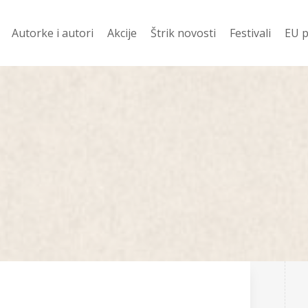
Autorke i autori
Akcije
Štrik novosti
Festivali
EU p
davanije
Ko prevodi
Vesti
Festival Njena z
Evr
 ZA 400 DIN
Pod Š
Festival Mali jezi
Žen
književnost
i
Od š
Festival dobitn
Romani
njige
Priče
Poezija
 u pripremi
Drama
no