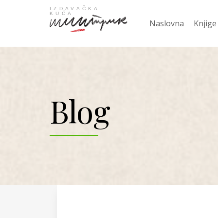
Naslovna
Knjige
Najpro
Blog
KNJIGA
Žanrov
Nove k
Gift
Knjige
Ani Er