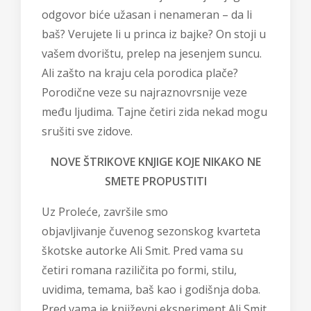
odgovor biće užasan i nenameran – da li
baš? Verujete li u princa iz bajke? On stoji u
vašem dvorištu, prelep na jesenjem suncu.
Ali zašto na kraju cela porodica plače?
Porodične veze su najraznovrsnije veze
među ljudima. Tajne četiri zida nekad mogu
srušiti sve zidove.
NOVE ŠTRIKOVE KNJIGE KOJE NIKAKO NE
SMETE PROPUSTITI
Uz Proleće, završile smo
objavljivanje
čuvenog sezonskog kvarteta
škotske autorke Ali Smit
. Pred vama su
četiri romana raziličita po formi, stilu,
uvidima, temama, baš kao i godišnja doba.
Pred vama je književni eksperiment Ali Smit,