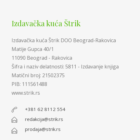
Izdavačka kuća Štrik
Izdavačka kuća Štrik DOO Beograd-Rakovica
Matije Gupca 40/1
11090 Beograd - Rakovica
Šifra i naziv delatnosti: 5811 - Izdavanje knjiga
Matični broj: 21502375
PIB: 111561488
www.strik.rs
+381 62 8112 554
redakcija@strik.rs
prodaja@strik.rs