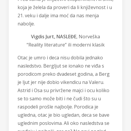
koja je želela da proveri da li književnost i u
21. veku i dalje ima moć da nas menja
nabolje.
Vigdis Jurt,
NASLEĐE
, Norveška
“Reality literature” ili moderni klasik
Otac je umro i deca nisu dobila jednako
nasledstvo. Bergljut se ionako ne viđa s
porodicom preko dvadeset godina, a Berg
je ljut jer nije dobio vikendicu na Valeru.
Astrid i Osa su privržene majci i ocu koliko
se to samo može biti i ne čudi što su u
raspodeli prošle najbolje. Porodica je
ugledna, otac je bio ugledan, deca se bave
uglednim poslovima. Ali oko nasledstva se