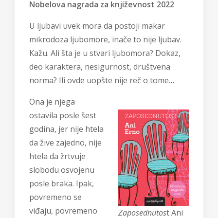
Nobelova nagrada za književnost 2022
U ljubavi uvek mora da postoji makar
mikrodoza ljubomore, inače to nije ljubav.
Kažu. Ali šta je u stvari ljubomora? Dokaz,
deo karaktera, nesigurnost, društvena
norma? Ili ovde uopšte nije reč o tome…
Ona je njega
ostavila posle šest
godina, jer nije htela
da žive zajedno, nije
htela da žrtvuje
slobodu osvojenu
posle braka. Ipak,
povremeno se
viđaju, povremeno
Zaposednutos
t Ani