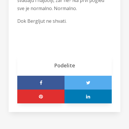
svađaju i najbolji, zar ne? Na prvi pogled
sve je normalno. Normalno.
Dok Bergljut ne shvati.
Podelite