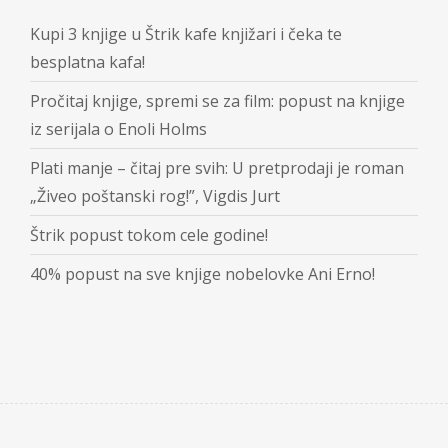
Kupi 3 knjige u Štrik kafe knjižari i čeka te
besplatna kafa!
Pročitaj knjige, spremi se za film: popust na knjige
iz serijala o Enoli Holms
Plati manje – čitaj pre svih: U pretprodaji je roman
„Živeo poštanski rog!”, Vigdis Jurt
Štrik popust tokom cele godine!
40% popust na sve knjige nobelovke Ani Erno!