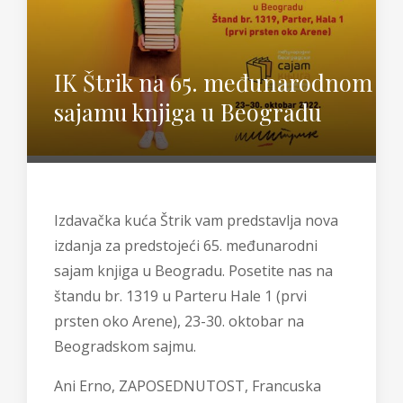
IK Štrik na 65. međunarodnom
sajamu knjiga u Beogradu
Izdavačka kuća Štrik vam predstavlja nova
izdanja za predstojeći 65. međunarodni
sajam knjiga u Beogradu. Posetite nas na
štandu br. 1319 u Parteru Hale 1 (prvi
prsten oko Arene), 23-30. oktobar na
Beogradskom sajmu.
Ani Erno, ZAPOSEDNUTOST,
Francuska