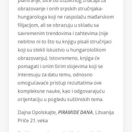
planiranje, biće od izuzetnog značaja za
obrazovanje i onih srpskih stručnjaka-
hungarologa koji ne raspolažu mađarskom
filijacijom, ali se obrazuju u skladu sa
savremenim trendovima i zahtevima (nije
nebitno ni to što su knjigu pisali stručnjaci
koji su stekli iskustvo u hungarološkom
obrazovanju). Istovremeno, knjiga će
pomagati i onim širim slojevima koji se
interesuju za datu temu, odnosno
omogućavaće pristup rezultatima ove
kompleksne nauke, kao i odgovarajuću
orijentaciju u pogledu suštinskih tema.
Dajna Opolskajte,
PIRAMIDE DANA
, Litvanija
Priče 21. veka