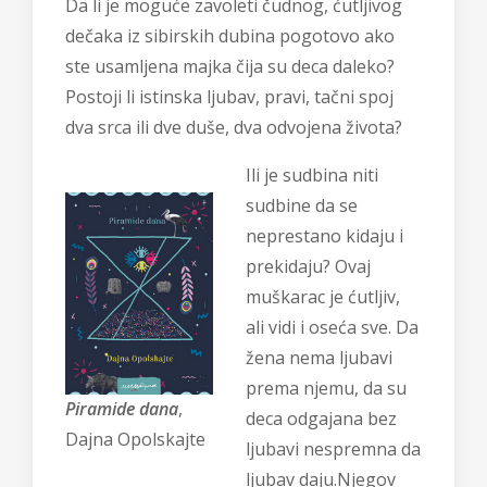
Da li je moguće zavoleti čudnog, ćutljivog
dečaka iz sibirskih dubina pogotovo ako
ste usamljena majka čija su deca daleko?
Postoji li istinska ljubav, pravi, tačni spoj
dva srca ili dve duše, dva odvojena života?
Ili je sudbina niti
sudbine da se
neprestano kidaju i
prekidaju? Ovaj
muškarac je ćutljiv,
ali vidi i oseća sve. Da
žena nema ljubavi
prema njemu, da su
Piramide dana
,
deca odgajana bez
Dajna Opolskajte
ljubavi nespremna da
ljubav daju.Njegov