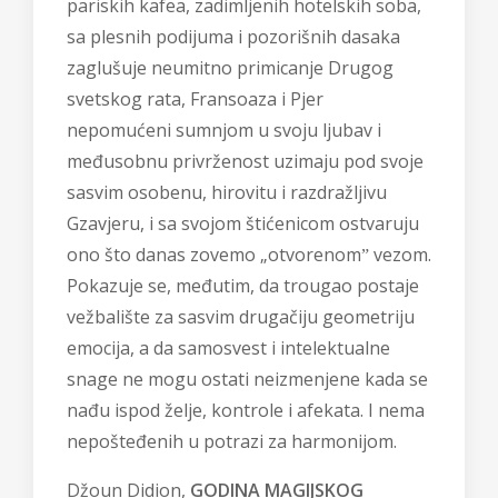
pariskih kafea, zadimljenih hotelskih soba,
sa plesnih podijuma i pozorišnih dasaka
zaglušuje neumitno primicanje Drugog
svetskog rata, Fransoaza i Pjer
nepomućeni sumnjom u svoju ljubav i
međusobnu privrženost uzimaju pod svoje
sasvim osobenu, hirovitu i razdražljivu
Gzavjeru, i sa svojom štićenicom ostvaruju
ono što danas zovemo „otvorenomˮ vezom.
Pokazuje se, međutim, da trougao postaje
vežbalište za sasvim drugačiju geometriju
emocija, a da samosvest i intelektualne
snage ne mogu ostati neizmenjene kada se
nađu ispod želje, kontrole i afekata. I nema
nepošteđenih u potrazi za harmonijom.
Džoun Didion,
GODINA MAGIJSKOG