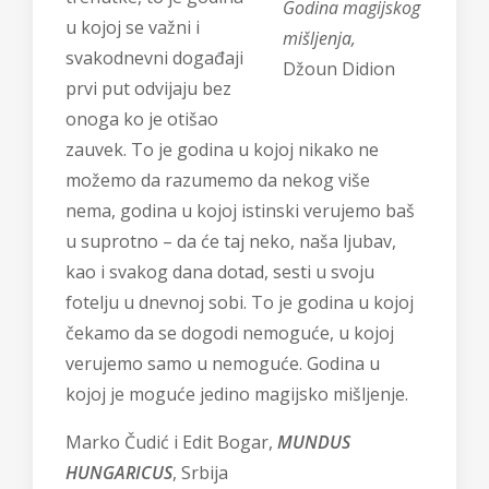
Godina magijskog
u kojoj se važni i
mišljenja,
svakodnevni događaji
Džoun Didion
prvi put odvijaju bez
onoga ko je otišao
zauvek. To je godina u kojoj nikako ne
možemo da razumemo da nekog više
nema, godina u kojoj istinski verujemo baš
u suprotno – da će taj neko, naša ljubav,
kao i svakog dana dotad, sesti u svoju
fotelju u dnevnoj sobi. To je godina u kojoj
čekamo da se dogodi nemoguće, u kojoj
verujemo samo u nemoguće. Godina u
kojoj je moguće jedino magijsko mišljenje.
Marko Čudić i Edit Bogar,
MUNDUS
HUNGARICUS
, Srbija