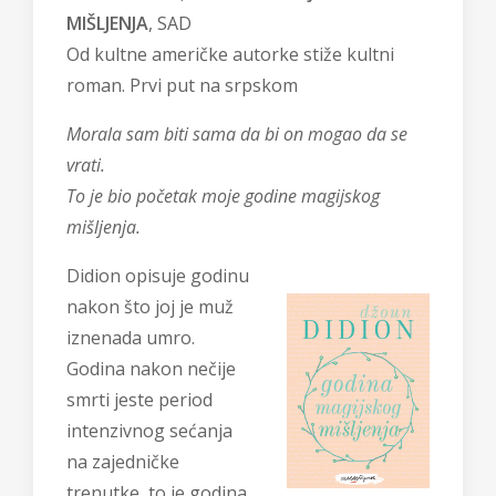
MIŠLJENJA
, SAD
Od kultne američke autorke stiže kultni
roman. Prvi put na srpskom
Morala sam biti sama da bi on mogao da se
vrati.
To je bio početak moje godine magijskog
mišljenja.
Didion opisuje godinu
nakon što joj je muž
iznenada umro.
Godina nakon nečije
smrti jeste period
intenzivnog sećanja
na zajedničke
trenutke, to je godina