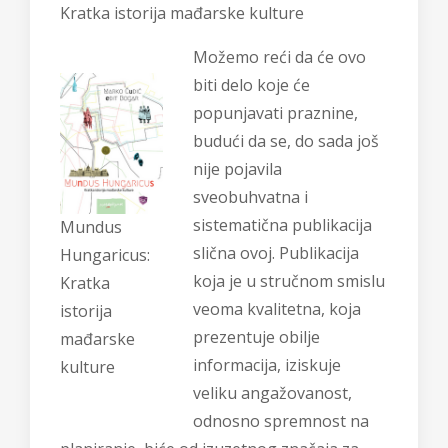
Kratka istorija mađarske kulture
Možemo reći da će ovo
biti delo koje će
popunjavati praznine,
budući da se, do sada još
nije pojavila
sveobuhvatna i
sistematična publikacija
Mundus
slična ovoj. Publikacija
Hungaricus:
koja je u stručnom smislu
Kratka
veoma kvalitetna, koja
istorija
prezentuje obilje
mađarske
informacija, iziskuje
kulture
veliku angažovanost,
odnosno spremnost na