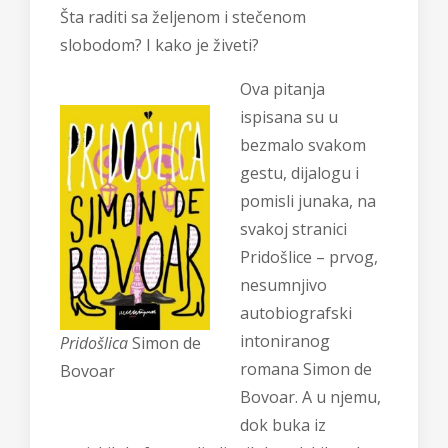
Šta raditi sa željenom i stečenom
slobodom? I kako je živeti?
Ova pitanja
ispisana su u
bezmalo svakom
gestu, dijalogu i
pomisli junaka, na
svakoj stranici
Pridošlice – prvog,
nesumnjivo
autobiografski
intoniranog
Pridošlica
Simon de
romana Simon de
Bovoar
Bovoar. A u njemu,
dok buka iz