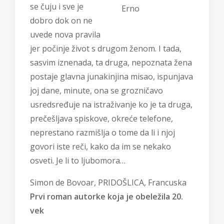
se čuju i sve je
Erno
dobro dok on ne
uvede nova pravila
jer počinje život s drugom ženom. I tada,
sasvim iznenada, ta druga, nepoznata žena
postaje glavna junakinjina misao, ispunjava
joj dane, minute, ona se grozničavo
usredsređuje na istraživanje ko je ta druga,
prečešljava spiskove, okreće telefone,
neprestano razmišlja o tome da li i njoj
govori iste reči, kako da im se nekako
osveti. Je li to ljubomora…
Simon de Bovoar, PRIDOŠLICA
, Francuska
Prvi roman autorke koja je obeležila 20.
vek