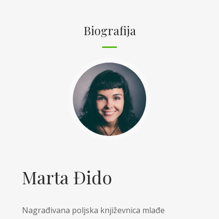
Biografija
Marta Đido
Nagrađivana poljska književnica mlađe