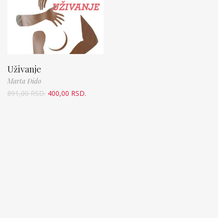
Uživanje
Marta Đido
891,00
RSD.
400,00
RSD.