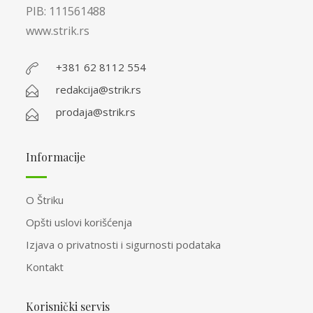
PIB: 111561488
www.strik.rs
+381 62 8112 554
redakcija@strik.rs
prodaja@strik.rs
Informacije
O Štriku
Opšti uslovi korišćenja
Izjava o privatnosti i sigurnosti podataka
Kontakt
Korisnički servis