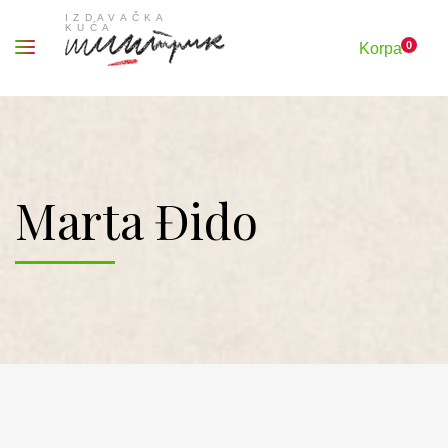
0
Korpa
Marta Đido