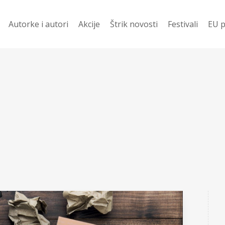
Autorke i autori
Akcije
Štrik novosti
Festivali
EU p
davanije
Ko prevodi
Vesti
Festival Njena z
Evr
 ZA 400 DIN
Pod Š
Festival Mali jezi
Žen
književnost
i
Od š
Festival dobitn
Romani
njige
Priče
Poezija
 u pripremi
Drama
no