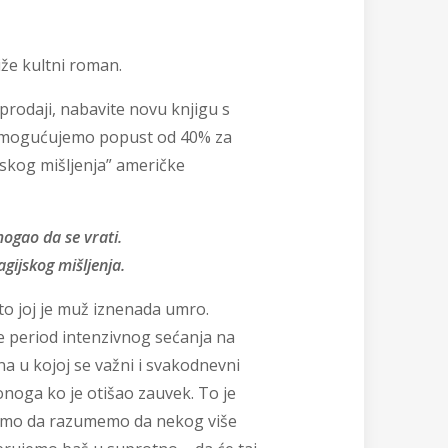
že kultni roman.
prodaji, nabavite novu knjigu s
 omogućujemo popust od 40% za
skog mišljenja” američke
ogao da se vrati.
gijskog mišljenja.
to joj je muž iznenada umro.
e period intenzivnog sećanja na
na u kojoj se važni i svakodnevni
onoga ko je otišao zauvek. To je
emo da razumemo da nekog više