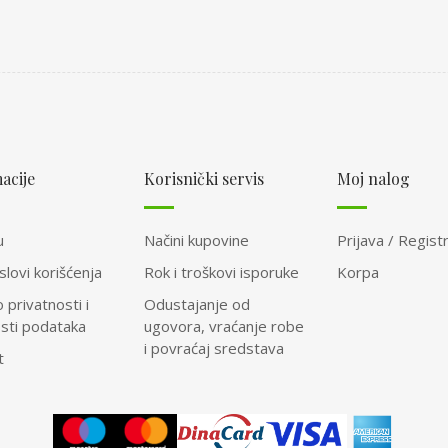
acije
Korisnički servis
Moj nalog
u
Načini kupovine
Prijava / Registr
slovi korišćenja
Rok i troškovi isporuke
Korpa
o privatnosti i
Odustajanje od
osti podataka
ugovora, vraćanje robe
i povraćaj sredstava
t