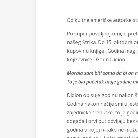
Od kultne američke autorke sti
Po super povoljnoj ceni, u pret
našeg Štrika. Do 15. oktobra
kupovinu knjige „Godina magij
književnice Džoun Didion.
Morala sam biti sama da bi on m
To je bio početak moje godine ma
Didion opisuje godinu nakon š
Godina nakon nečije smrti jest
zajedničke trenutke, to je godi
događaji prvi put odvijaju bez 
godina u kojoj nikako ne mož