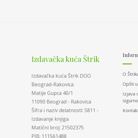
Inform
Izdavačka kuća Štrik
O Štrik
Izdavačka kuća Štrik DOO
Opšti u
Beograd-Rakovica
Matije Gupca 40/1
Izjava 
sigurn
11090 Beograd - Rakovica
Šifra i naziv delatnosti: 5811 -
Kontak
Izdavanje knjiga
Matični broj: 21502375
PIB: 111561488