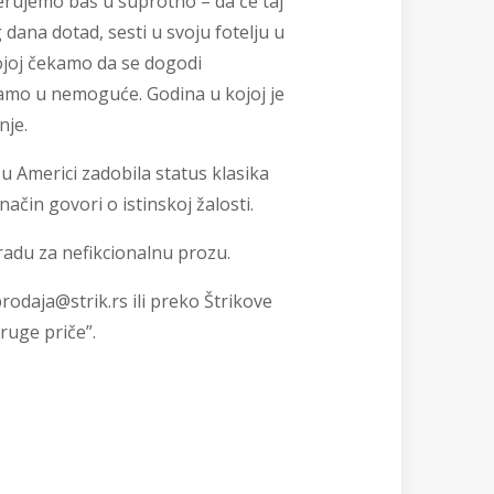
verujemo baš u suprotno – da će taj
 dana dotad, sesti u svoju fotelju u
ojoj čekamo da se dogodi
amo u nemoguće. Godina u kojoj je
nje.
 u Americi zadobila status klasika
način govori o istinskoj žalosti.
radu za nefikcionalnu prozu.
rodaja@strik.rs ili preko Štrikove
druge priče”.