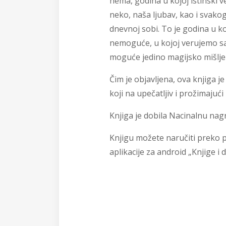
nema, godina u kojoj istinski 
neko, naša ljubav, kao i svakog
dnevnoj sobi. To je godina u k
nemoguće, u kojoj verujemo s
moguće jedino magijsko mišlje
Čim je objavljena, ova knjiga je
koji na upečatljiv i prožimajući 
Knjiga je dobila Nacinalnu nag
Knjigu možete naručiti preko p
aplikacije za android „Knjige i 