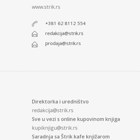
www.strik.rs
+381 62 8112 554
redakcija@strik.rs
prodaja@strik.rs
Direktorka i uredništvo
redakcija@strik.rs
Sve u vezi s online kupovinom knjiga
kupiknjigu@strik.rs
Saradnja sa Štrik kafe knjižarom