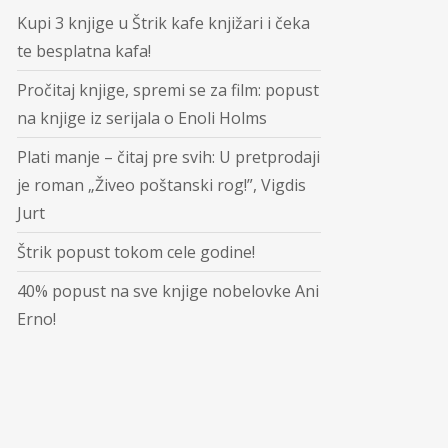
Kupi 3 knjige u Štrik kafe knjižari i čeka
te besplatna kafa!
Pročitaj knjige, spremi se za film: popust
na knjige iz serijala o Enoli Holms
Plati manje – čitaj pre svih: U pretprodaji
je roman „Živeo poštanski rog!”, Vigdis
Jurt
Štrik popust tokom cele godine!
40% popust na sve knjige nobelovke Ani
Erno!