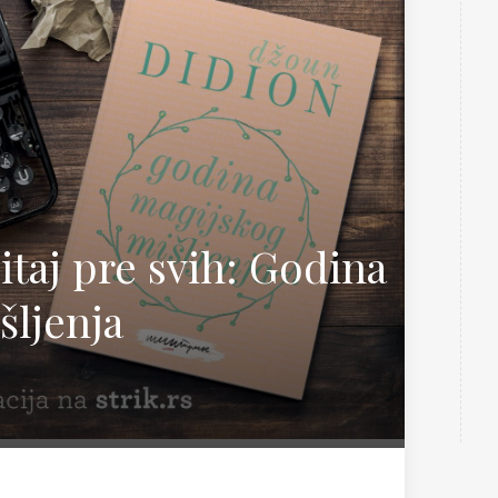
Teorija i nauka
 Sabo
čitaj pre svih: Godina
šljenja