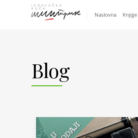
Naslovna
Knjige
Najpro
Blog
KNJIGA
Žanrov
Nove k
Gift
Knjige
Ani Er