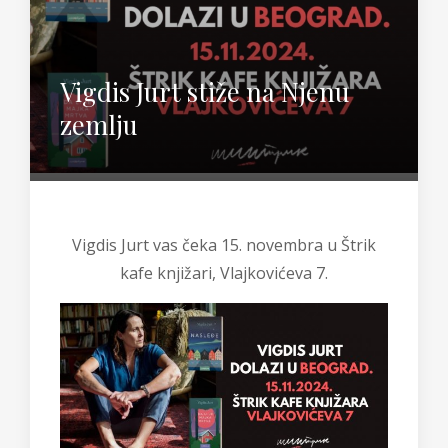
Vigdis Jurt stiže na Njenu
zemlju
Vigdis Jurt vas čeka 15. novembra u Štrik
kafe knjižari, Vlajkovićeva 7.