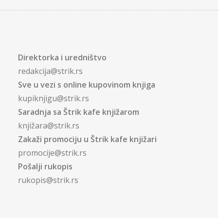
Direktorka i uredništvo
redakcija@strik.rs
Sve u vezi s online kupovinom knjiga
kupiknjigu@strik.rs
Saradnja sa Štrik kafe knjižarom
knjižara@strik.rs
Zakaži promociju u Štrik kafe knjižari
promocije@strik.rs
Pošalji rukopis
rukopis@strik.rs