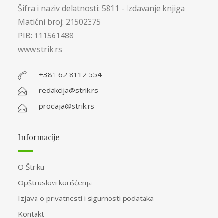
Šifra i naziv delatnosti: 5811 - Izdavanje knjiga
Matični broj: 21502375
PIB: 111561488
www.strik.rs
+381 62 8112 554
redakcija@strik.rs
prodaja@strik.rs
Informacije
O Štriku
Opšti uslovi korišćenja
Izjava o privatnosti i sigurnosti podataka
Kontakt