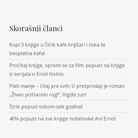
Skorašnji članci
Kupi 3 knjige u Štrik kafe knjižari i čeka te
besplatna kafa!
Pročitaj knjige, spremi se za film: popust na knjige
iz serijala o Enoli Holms
Plati manje – čitaj pre svih: U pretprodaji je roman
„Živeo poštanski rog!”, Vigdis Jurt
Štrik popust tokom cele godine!
40% popust na sve knjige nobelovke Ani Erno!