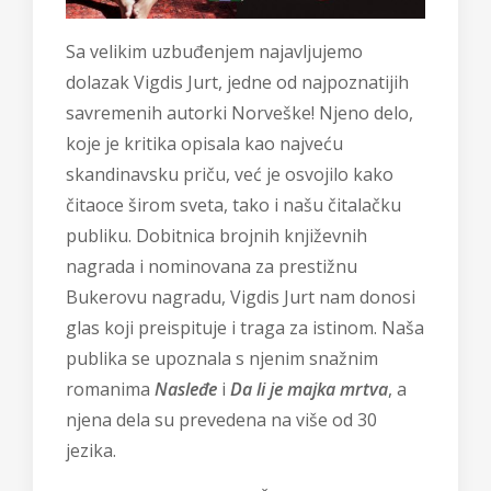
Sa velikim uzbuđenjem najavljujemo
dolazak Vigdis Jurt, jedne od najpoznatijih
savremenih autorki Norveške! Njeno delo,
koje je kritika opisala kao najveću
skandinavsku priču, već je osvojilo kako
čitaoce širom sveta, tako i našu čitalačku
publiku. Dobitnica brojnih književnih
nagrada i nominovana za prestižnu
Bukerovu nagradu, Vigdis Jurt nam donosi
glas koji preispituje i traga za istinom. Naša
publika se upoznala s njenim snažnim
romanima
Nasleđe
i
Da li je majka mrtva
, a
njena dela su prevedena na više od 30
jezika.