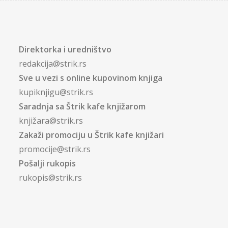
Direktorka i uredništvo
redakcija@strik.rs
Sve u vezi s online kupovinom knjiga
kupiknjigu@strik.rs
Saradnja sa Štrik kafe knjižarom
knjižara@strik.rs
Zakaži promociju u Štrik kafe knjižari
promocije@strik.rs
Pošalji rukopis
rukopis@strik.rs