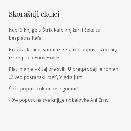
Skorašnji članci
Kupi 3 knjige u Štrik kafe knjižari i čeka te
besplatna kafa!
Pročitaj knjige, spremi se za film: popust na knjige
iz serijala o Enoli Holms
Plati manje – čitaj pre svih: U pretprodaji je roman
„Živeo poštanski rog!”, Vigdis Jurt
Štrik popust tokom cele godine!
40% popust na sve knjige nobelovke Ani Erno!