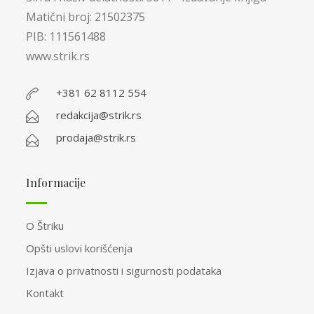
Matični broj: 21502375
PIB: 111561488
www.strik.rs
+381 62 8112 554
redakcija@strik.rs
prodaja@strik.rs
Informacije
O Štriku
Opšti uslovi korišćenja
Izjava o privatnosti i sigurnosti podataka
Kontakt