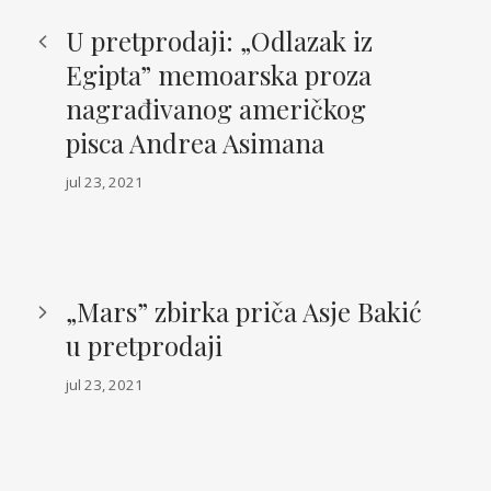
U pretprodaji: „Odlazak iz
Egipta” memoarska proza
nagrađivanog američkog
pisca Andrea Asimana
jul 23, 2021
„Mars” zbirka priča Asje Bakić
u pretprodaji
jul 23, 2021