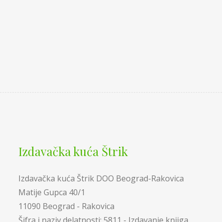
Izdavačka kuća Štrik
Izdavačka kuća Štrik DOO Beograd-Rakovica
Matije Gupca 40/1
11090 Beograd - Rakovica
Šifra i naziv delatnosti: 5811 - Izdavanje knjiga