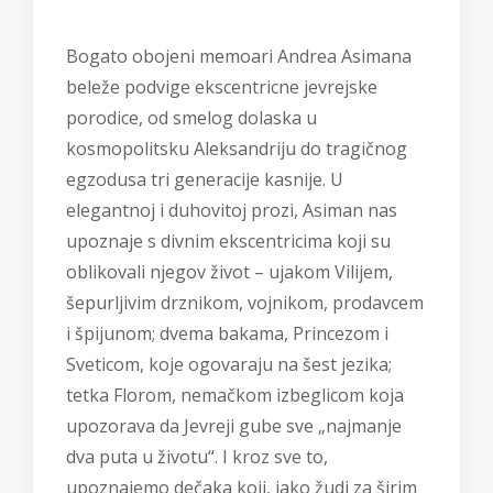
Bogato obojeni memoari Andrea Asimana
beleže podvige ekscentricne jevrejske
porodice, od smelog dolaska u
kosmopolitsku Aleksandriju do tragičnog
egzodusa tri generacije kasnije. U
elegantnoj i duhovitoj prozi, Asiman nas
upoznaje s divnim ekscentricima koji su
oblikovali njegov život – ujakom Vilijem,
šepurljivim drznikom, vojnikom, prodavcem
i špijunom; dvema bakama, Princezom i
Sveticom, koje ogovaraju na šest jezika;
tetka Florom, nemačkom izbeglicom koja
upozorava da Jevreji gube sve „najmanje
dva puta u životu“. I kroz sve to,
upoznajemo dečaka koji, iako žudi za širim