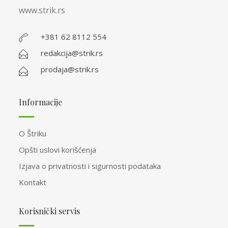
www.strik.rs
+381 62 8112 554
redakcija@strik.rs
prodaja@strik.rs
Informacije
O Štriku
Opšti uslovi korišćenja
Izjava o privatnosti i sigurnosti podataka
Kontakt
Korisnički servis