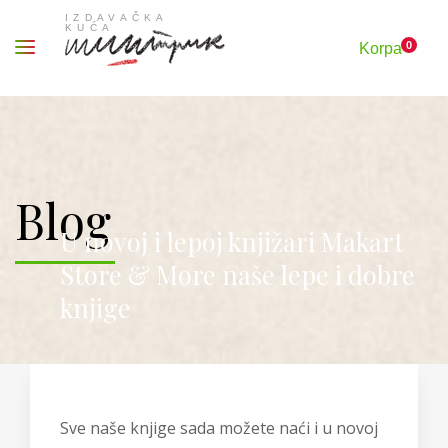
0
Korpa
Blog
U novoj i lepoj knjižari Makart
Store & More naše lepe i dobre
knjige
Sve naše knjige sada možete naći i u novoj