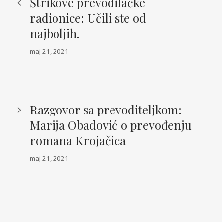
Štrikove prevodilačke
radionice: Učili ste od
najboljih.
maj 21, 2021
Razgovor sa prevoditeljkom:
Marija Obadović o prevođenju
romana Krojačica
maj 21, 2021