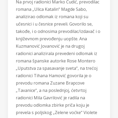
Na prvoj radionici Marko Čudić, prevodilac
romana „Ulica Katalin“ Magde Sabo,
analizirao odlomak iz romana koji su
učesnici i u česnice preveli. Govorilo se,
takođe, i o odnosima prevodilac/izdavač i o
književnom prevođenju uopšte. Ana
Kuzmanović Jovanović je na drugoj
radionici analizirala prevedeni odlomak iz
romana španske autorke Rose Montero
„Uputstva za spasavanje sveta“, na trećoj
radionici Tihana Hamović govorila je o
prevodu romana Zuzane Brapcove
„Tavanice“, a na poslednjoj, ćetvrtoj
radionici Mila Gavrilović je radila na
prevodu odlomka zbirke priča koju je
prevela s poljskog „Zelene voćke“ Violete