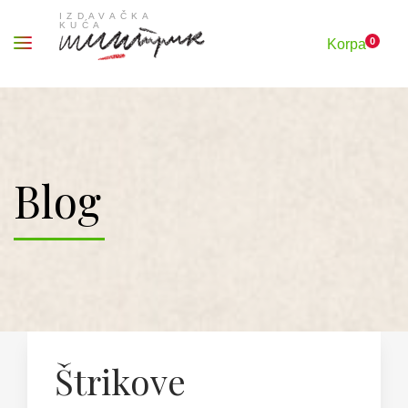
0
Korpa
Blog
Štrikove