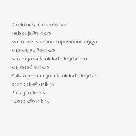
Direktorka i uredništvo
redakcija@strik.rs
Sve u vezi s online kupovinom knjiga
kupiknjigu@strik.rs
Saradnja sa Štrik kafe knjižarom
knjižara@strik.rs
Zakaži promociju u Štrik kafe knjižari
promocije@strik.rs
Pošalji rukopis
rukopis@strik.rs