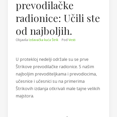
prevodilačke
radionice: Učili ste
od najboljih.
Objavila
Izdavačka kuća Štrik
Pod
Vesti
U protekloj nedelji održale su se prve
Štrikove prevodilačke radionice. S našim
najboljim prevoditeljkama i prevodiocima,
učesnice i učesnici su na primerima
Štrikovih izdanja otkrivali male tajne velikih
majstora.