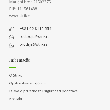
Matični broj: 21502375
PIB: 111561488
www.strik.rs
+381 62 8112 554
redakcija@strik.rs
prodaja@strik.rs
Informacije
O Štriku
Opšti uslovi korišćenja
Izjava o privatnosti i sigurnosti podataka
Kontakt