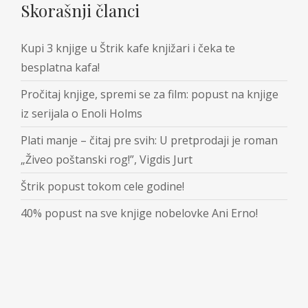
Skorašnji članci
Kupi 3 knjige u Štrik kafe knjižari i čeka te
besplatna kafa!
Pročitaj knjige, spremi se za film: popust na knjige
iz serijala o Enoli Holms
Plati manje – čitaj pre svih: U pretprodaji je roman
„Živeo poštanski rog!”, Vigdis Jurt
Štrik popust tokom cele godine!
40% popust na sve knjige nobelovke Ani Erno!