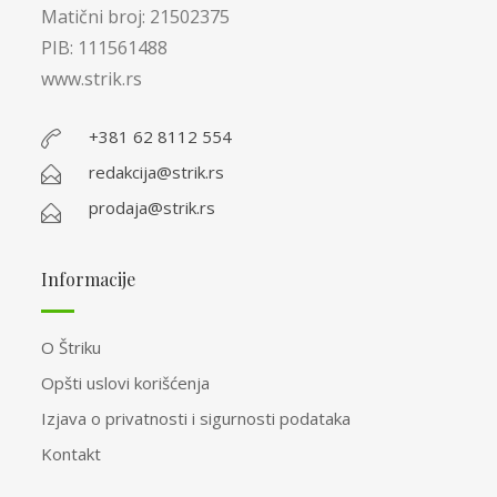
Matični broj: 21502375
PIB: 111561488
www.strik.rs
+381 62 8112 554
redakcija@strik.rs
prodaja@strik.rs
Informacije
O Štriku
Opšti uslovi korišćenja
Izjava o privatnosti i sigurnosti podataka
Kontakt