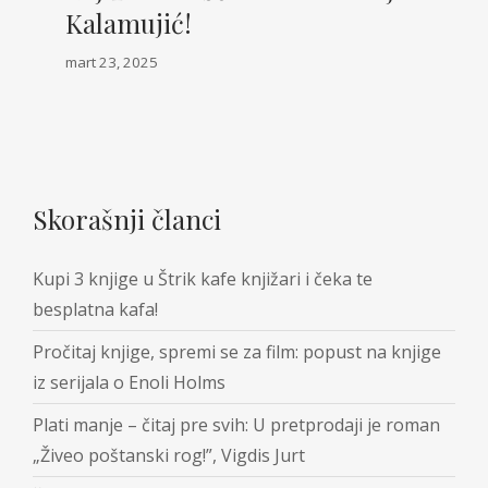
Kalamujić!
mart 23, 2025
Skorašnji članci
Kupi 3 knjige u Štrik kafe knjižari i čeka te
besplatna kafa!
Pročitaj knjige, spremi se za film: popust na knjige
iz serijala o Enoli Holms
Plati manje – čitaj pre svih: U pretprodaji je roman
„Živeo poštanski rog!”, Vigdis Jurt