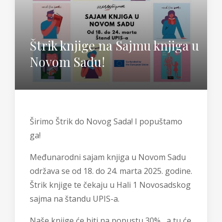
Štrik knjige na Sajmu knjiga u
Novom Sadu!
Širimo Štrik do Novog Sada! I popuštamo
ga!
Međunarodni sajam knjiga u Novom Sadu
održava se od 18. do 24. marta 2025. godine.
Štrik knjige te čekaju u Hali 1 Novosadskog
sajma na štandu UPIS-a.
Naše knjige će biti na popustu 30% , a tu će