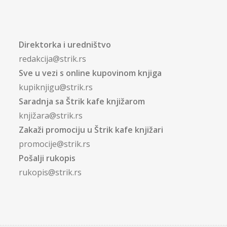
Direktorka i uredništvo
redakcija@strik.rs
Sve u vezi s online kupovinom knjiga
kupiknjigu@strik.rs
Saradnja sa Štrik kafe knjižarom
knjižara@strik.rs
Zakaži promociju u Štrik kafe knjižari
promocije@strik.rs
Pošalji rukopis
rukopis@strik.rs