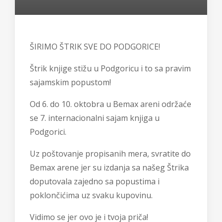
ŠIRIMO ŠTRIK SVE DO PODGORICE!
Štrik knjige stižu u Podgoricu i to sa pravim
sajamskim popustom!
Od 6. do 10. oktobra u Bemax areni održaće
se 7. internacionalni sajam knjiga u
Podgorici.
Uz poštovanje propisanih mera, svratite do
Bemax arene jer su izdanja sa našeg Štrika
doputovala zajedno sa popustima i
poklončićima uz svaku kupovinu.
Vidimo se jer ovo je i tvoja priča!