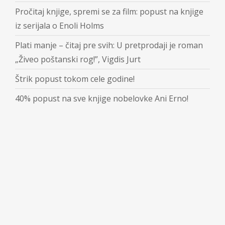
Pročitaj knjige, spremi se za film: popust na knjige
iz serijala o Enoli Holms
Plati manje – čitaj pre svih: U pretprodaji je roman
„Živeo poštanski rog!”, Vigdis Jurt
Štrik popust tokom cele godine!
40% popust na sve knjige nobelovke Ani Erno!