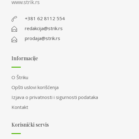
www.strik.rs
+381 62 8112 554
redakcija@strik.rs
prodaja@strik.rs
Informacije
O Štriku
Opšti uslovi korišćenja
Izjava o privatnosti i sigurnosti podataka
Kontakt
Korisnički servis