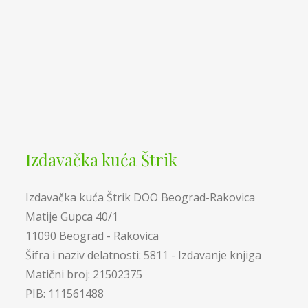
Izdavačka kuća Štrik
Izdavačka kuća Štrik DOO Beograd-Rakovica
Matije Gupca 40/1
11090 Beograd - Rakovica
Šifra i naziv delatnosti: 5811 - Izdavanje knjiga
Matični broj: 21502375
PIB: 111561488