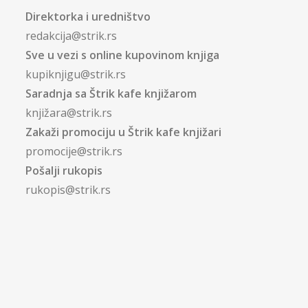
Direktorka i uredništvo
redakcija@strik.rs
Sve u vezi s online kupovinom knjiga
kupiknjigu@strik.rs
Saradnja sa Štrik kafe knjižarom
knjižara@strik.rs
Zakaži promociju u Štrik kafe knjižari
promocije@strik.rs
Pošalji rukopis
rukopis@strik.rs