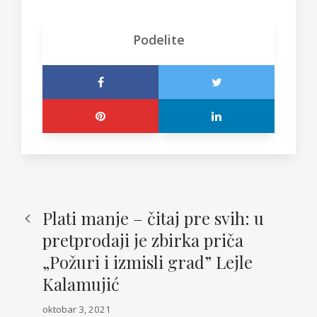
Podelite
Plati manje – čitaj pre svih: u
pretprodaji je zbirka priča
„Požuri i izmisli grad” Lejle
Kalamujić
oktobar 3, 2021