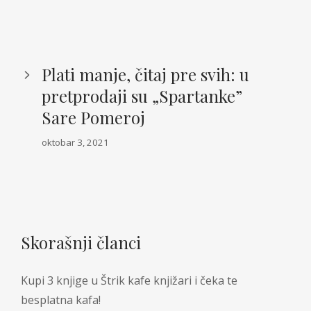
Plati manje, čitaj pre svih: u
pretprodaji su „Spartanke”
Sare Pomeroj
oktobar 3, 2021
Skorašnji članci
Kupi 3 knjige u Štrik kafe knjižari i čeka te
besplatna kafa!