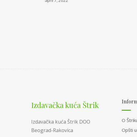
april 7, 2022
Inform
Izdavačka kuća Štrik
O Štrik
Izdavačka kuća Štrik DOO
Opšti u
Beograd-Rakovica