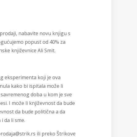
prodaji, nabavite novu knjigu s
mogućujemo popust od 40% za
ke književnice Ali Smit.
g eksperimenta koji je ova
ula kako bi ispitala može li
u savremenog doba u kom je sve
si. I može li književnost da bude
evnost da bude politična a da
 i da li sme.
rodaja@strik.rs ili preko Štrikove