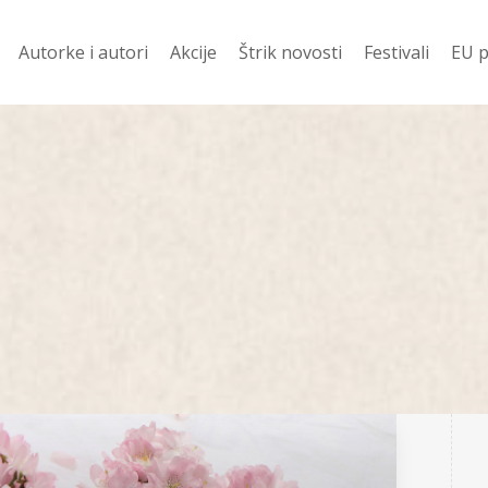
Autorke i autori
Akcije
Štrik novosti
Festivali
EU p
davanije
Ko prevodi
Vesti
Festival Njena z
Evr
 ZA 400 DIN
Pod Š
Festival Mali jezi
Žen
književnost
i
Od š
Festival dobitn
Romani
njige
Priče
Poezija
 u pripremi
Drama
no