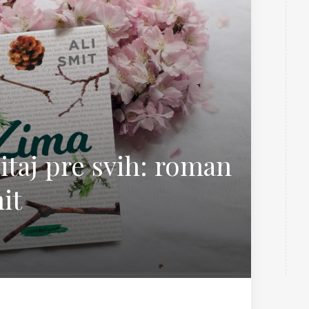
Teorija i nauka
 Sabo
čitaj pre svih: roman
it