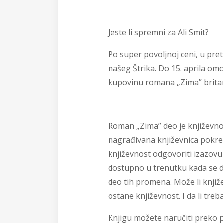
Jeste li spremni za Ali Smit?
Po super povoljnoj ceni, u pret
našeg Štrika. Do 15. aprila o
kupovinu romana „Zima” britans
Roman „Zima” deo je književno
nagrađivana književnica pokren
književnost odgovoriti izazov
dostupno u trenutku kada se de
deo tih promena. Može li knjiž
ostane književnost. I da li treba
Knjigu možete naručiti preko p