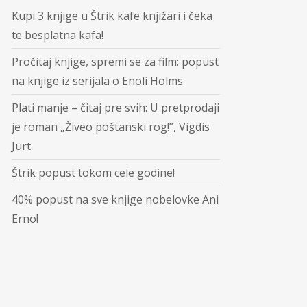
Kupi 3 knjige u Štrik kafe knjižari i čeka
te besplatna kafa!
Pročitaj knjige, spremi se za film: popust
na knjige iz serijala o Enoli Holms
Plati manje – čitaj pre svih: U pretprodaji
je roman „Živeo poštanski rog!”, Vigdis
Jurt
Štrik popust tokom cele godine!
40% popust na sve knjige nobelovke Ani
Erno!