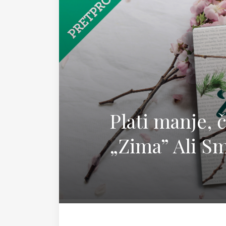
Magda
Plati manje, 
„Zima” Ali Sm