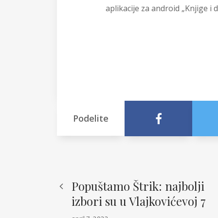
aplikacije za android „Knjige i 
Podelite
Popuštamo Štrik: najbolji
izbori su u Vlajkovićevoj 7