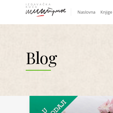
Naslovna
Knjige
Najpro
Blog
KNJIGA
Žanrov
Nove k
Gift
Knjige
Ani Er