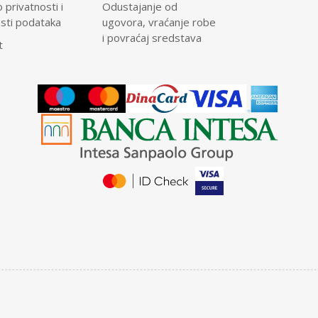
o privatnosti i
Odustajanje od
osti podataka
ugovora, vraćanje robe
i povraćaj sredstava
t