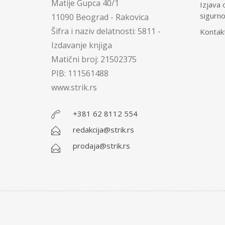
Matije Gupca 40/1
Izjava 
sigurn
11090 Beograd - Rakovica
Šifra i naziv delatnosti: 5811 -
Kontak
Izdavanje knjiga
Matični broj: 21502375
PIB: 111561488
www.strik.rs
+381 62 8112 554
redakcija@strik.rs
prodaja@strik.rs