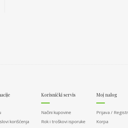
acije
Korisnički servis
Moj nalog
u
Načini kupovine
Prijava / Registr
slovi korišćenja
Rok i troškovi isporuke
Korpa