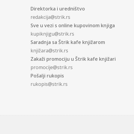
Direktorka i uredništvo
redakcija@strik.rs
Sve u vezi s online kupovinom knjiga
kupiknjigu@strik.rs
Saradnja sa Štrik kafe knjižarom
knjižara@strik.rs
Zakaži promociju u Štrik kafe knjižari
promocije@strik.rs
Pošalji rukopis
rukopis@strik.rs