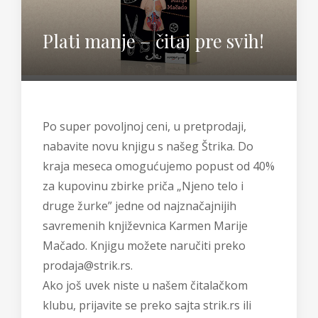
Plati manje – čitaj pre svih!
Po super povoljnoj ceni, u pretprodaji,
nabavite novu knjigu s našeg Štrika. Do
kraja meseca omogućujemo popust od 40%
za kupovinu zbirke priča „Njeno telo i
druge žurke” jedne od najznačajnijih
savremenih književnica Karmen Marije
Mačado. Knjigu možete naručiti preko
prodaja@strik.rs.
Ako još uvek niste u našem čitalačkom
klubu, prijavite se preko sajta strik.rs ili