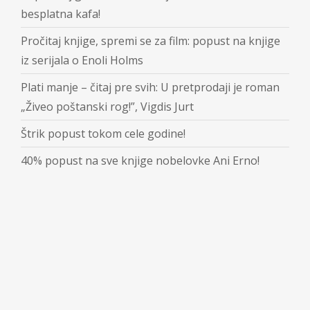
besplatna kafa!
Pročitaj knjige, spremi se za film: popust na knjige
iz serijala o Enoli Holms
Plati manje – čitaj pre svih: U pretprodaji je roman
„Živeo poštanski rog!”, Vigdis Jurt
Štrik popust tokom cele godine!
40% popust na sve knjige nobelovke Ani Erno!