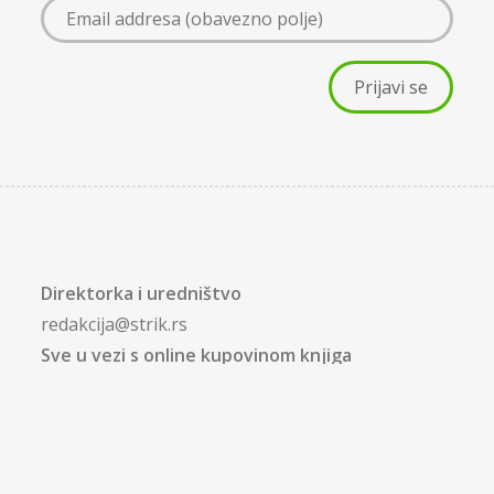
Direktorka i uredništvo
redakcija@strik.rs
Sve u vezi s online kupovinom knjiga
kupiknjigu@strik.rs
Saradnja sa Štrik kafe knjižarom
knjižara@strik.rs
Zakaži promociju u Štrik kafe knjižari