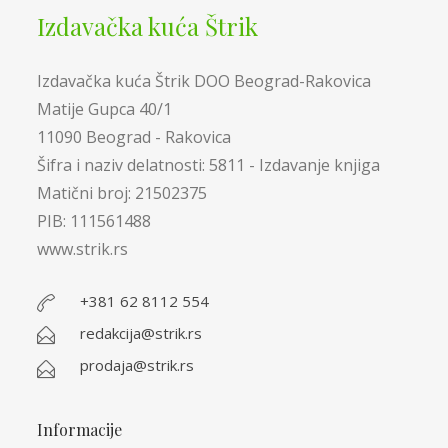
Izdavačka kuća Štrik
Izdavačka kuća Štrik DOO Beograd-Rakovica
Matije Gupca 40/1
11090 Beograd - Rakovica
Šifra i naziv delatnosti: 5811 - Izdavanje knjiga
Matični broj: 21502375
PIB: 111561488
www.strik.rs
+381 62 8112 554
redakcija@strik.rs
prodaja@strik.rs
Informacije