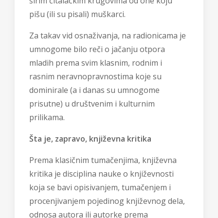
širim čitalačkim krugovima od one koju
pišu (ili su pisali) muškarci.
Za takav vid osnaživanja, na radionicama je
umnogome bilo reči o jačanju otpora
mladih prema svim klasnim, rodnim i
rasnim neravnopravnostima koje su
dominirale (a i danas su umnogome
prisutne) u društvenim i kulturnim
prilikama.
Šta je, zapravo, književna kritika
Prema klasičnim tumačenjima, književna
kritika je disciplina nauke o književnosti
koja se bavi opisivanjem, tumačenjem i
procenjivanjem pojedinog književnog dela,
odnosa autora ili autorke prema