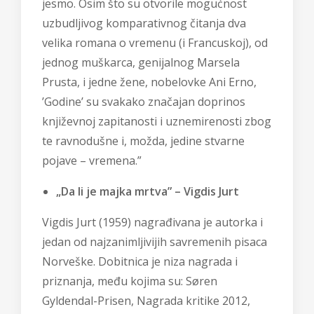
jesmo. Osim što su otvorile mogućnost
uzbudljivog komparativnog čitanja dva
velika romana o vremenu (i Francuskoj), od
jednog muškarca, genijalnog Marsela
Prusta, i jedne žene, nobelovke Ani Erno,
’Godine’ su svakako značajan doprinos
književnoj zapitanosti i uznemirenosti zbog
te ravnodušne i, možda, jedine stvarne
pojave – vremena.”
„Da li je majka mrtva” – Vigdis Jurt
Vigdis Jurt (1959) nagrađivana je autorka i
jedan od najzanimljivijih savremenih pisaca
Norveške. Dobitnica je niza nagrada i
priznanja, među kojima su: Søren
Gyldendal-Prisen, Nagrada kritike 2012,