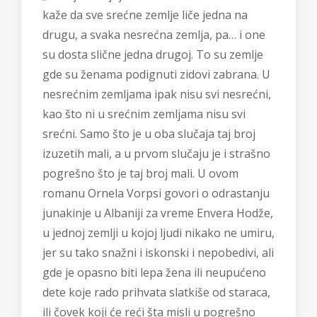
kaže da sve srećne zemlje liče jedna na
drugu, a svaka nesrećna zemlja, pa… i one
su dosta slične jedna drugoj. To su zemlje
gde su ženama podignuti zidovi zabrana. U
nesrećnim zemljama ipak nisu svi nesrećni,
kao što ni u srećnim zemljama nisu svi
srećni. Samo što je u oba slučaja taj broj
izuzetih mali, a u prvom slučaju je i strašno
pogrešno što je taj broj mali. U ovom
romanu Ornela Vorpsi govori o odrastanju
junakinje u Albaniji za vreme Envera Hodže,
u jednoj zemlji u kojoj ljudi nikako ne umiru,
jer su tako snažni i iskonski i nepobedivi, ali
gde je opasno biti lepa žena ili neupućeno
dete koje rado prihvata slatkiše od staraca,
ili čovek koji će reći šta misli u pogrešno