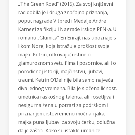
„The Green Road” (2015). Za svoj književni
rad dobila je i druga značajna priznanja,
poput nagrade Vitbred i Medalje Andre
Karnegi za fikciju i Nagrade irskog PEN-a. U
romanu „Glumica” En Enrajt nas upoznaje s
likom Nore, koja istražuje prošlost svoje
majke Ketrin, otkrivajući istine o
glamuroznom svetu filma i pozornice, ali i o
porodičnoj istoriji, majčinstvu, ljubavi,
traumi. Ketrin O’Del nije bila samo najveća
diva jednog vremena. Bila je složena ličnost,
umetnica raskošnog talenta, ali i osetljiva i
nesigurna žena u potrazi za podrškom i
priznanjem, istovremeno moćna i jaka,
majka puna ljubavi za svoju ćerku, odlučna
da je zaštiti. Kako su istakle urednice