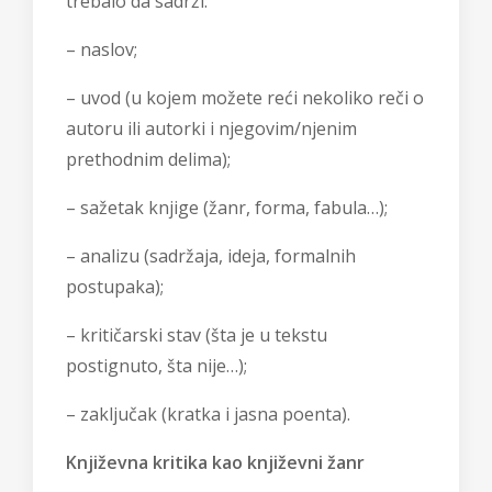
trebalo da sadrži:
– naslov;
– uvod (u kojem možete reći nekoliko reči o
autoru ili autorki i njegovim/njenim
prethodnim delima);
– sažetak knjige (žanr, forma, fabula…);
– analizu (sadržaja, ideja, formalnih
postupaka);
– kritičarski stav (šta je u tekstu
postignuto, šta nije…);
– zaključak (kratka i jasna poenta).
Književna kritika kao književni žanr