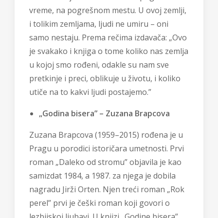
vreme, na pogrešnom mestu. U ovoj zemlji,
i tolikim zemljama, ljudi ne umiru – oni
samo nestaju. Prema rečima izdavača: „Ovo
je svakako i knjiga o tome koliko nas zemlja
u kojoj smo rođeni, odakle su nam sve
pretkinje i preci, oblikuje u životu, i koliko
utiče na to kakvi ljudi postajemo.”
„Godina bisera” – Zuzana Brapcova
Zuzana Brapcova (1959–2015) rođena je u
Pragu u porodici istoričara umetnosti. Prvi
roman „Daleko od stromu” objavila je kao
samizdat 1984, a 1987. za njega je dobila
nagradu Jirži Orten. Njen treći roman „Rok
perel” prvi je češki roman koji govori o
lezbijskoj ljubavi. U knjizi „Godine bisera”