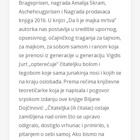
Brageprisen, nagrada Amalija Skram,
Aschehougprisen i Nagrada prodavaca
knjiga 2016. U knjizi „Da li je majka mrtva”
autorka nas postavlja u središte upornog,
opsesivnog, očajničkog traganja za tajnom,
za majkom, za sobom samom i ranom koja
se prenosi iz generacije u generaciju. Vigdis
Jurt „opterećuje” čitateljku bolom i
tegobom koje sama junakinja nosi i kojih se
na kraju oslobađa. Prema rečima književne
teoretičarke koja je napisala i pogovor
srpskom izdanju ove knjige Biljane
Dojčinović: „Čitateljka (ili čitalac) ostaje
zamišljena nad onim što se upravo
odigralo, dostiglo vrhunac i primirilo, s
pitanjem o sebi samoj. Ako bismo na