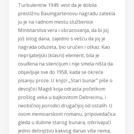
Turbulentne 1949. vest da je dobila
prestižnu Baumgartenovu nagradu zatekla
ju je na radnom mestu službenice
Ministarstva vera i obrazovanja, da bi joj
još istog dana, zajedno s vešću da joj je
nagrada oduzeta, bio uručen i otkaz. Kao
neprijateljski (klasni) element, bila je
osuđena na silencijum i nije smela ništa da
objavljuje sve do 1958, kada se okreće
pisanju proze. U knjizi „Stari bunar” piše o
devojčici Magdi koja odrasta početkom
prošlog veka u bajkovitom Debrecinu, i
neobičnoj porodici drugačijoj od ostalih. U
ovom memoarskom romanu, pripovedačica
gleda u dubine starog bunara, otkrivajući
jedno detinjstvo kakvog danas više nema,