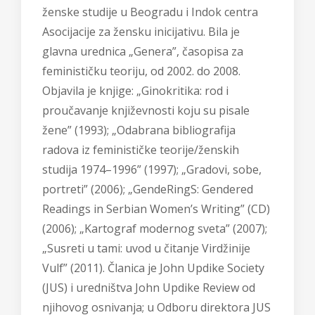
ženske studije u Beogradu i Indok centra
Asocijacije za žensku inicijativu. Bila je
glavna urednica „Genera”, časopisa za
feminističku teoriju, od 2002. do 2008.
Objavila je knjige: „Ginokritika: rod i
proučavanje književnosti koju su pisale
žene” (1993); „Odabrana bibliografija
radova iz feminističke teorije/ženskih
studija 1974–1996” (1997); „Gradovi, sobe,
portreti” (2006); „GendeRingS: Gendered
Readings in Serbian Women’s Writing” (CD)
(2006); „Kartograf modernog sveta” (2007);
„Susreti u tami: uvod u čitanje Virdžinije
Vulf” (2011). Članica je John Updike Society
(JUS) i uredništva John Updike Review od
njihovog osnivanja; u Odboru direktora JUS