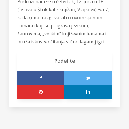
Pridruži nam se u četvrtak, 12. juna u 18
časova u Štrik kafe knjižari, Vlajkovićeva 7,
kada ćemo razgovarati o ovom sjajnom
romanu koji se poigrava jezikom,
žanrovima, „velikim” književnim temama i
pruža iskustvo čitanja slično laganoj igri.
Podelite