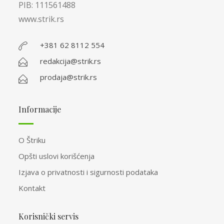
PIB: 111561488
www.strik.rs
+381 62 8112 554
redakcija@strik.rs
prodaja@strik.rs
Informacije
O Štriku
Opšti uslovi korišćenja
Izjava o privatnosti i sigurnosti podataka
Kontakt
Korisnički servis