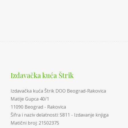
Izdavačka kuća Štrik
Izdavačka kuća Štrik DOO Beograd-Rakovica
Matije Gupca 40/1
11090 Beograd - Rakovica
Šifra i naziv delatnosti: 5811 - Izdavanje knjiga
Matični broj: 21502375