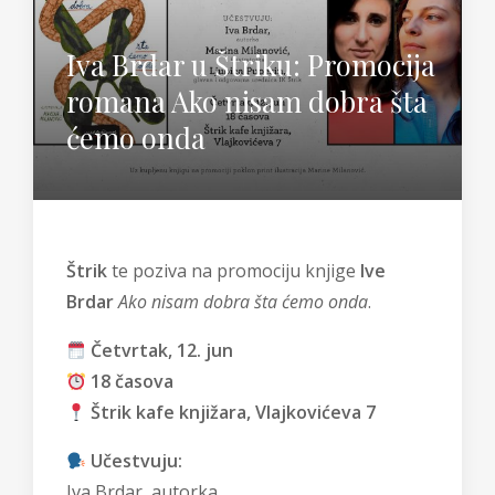
Iva Brdar u Štriku: Promocija
romana Ako nisam dobra šta
ćemo onda
Štrik
te poziva na promociju knjige
Ive
Brdar
Ako nisam dobra šta ćemo onda
.
Četvrtak, 12. jun
18 časova
Štrik kafe knjižara, Vlajkovićeva 7
Učestvuju:
Iva Brdar, autorka