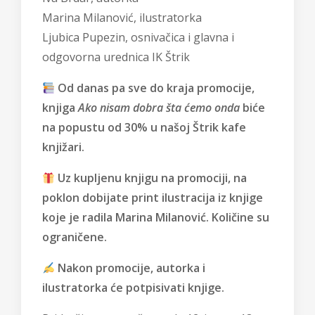
Marina Milanović, ilustratorka
Ljubica Pupezin, osnivačica i glavna i
odgovorna urednica IK Štrik
Od danas pa sve do kraja promocije,
knjiga
Ako nisam dobra šta ćemo onda
biće
na popustu od 30% u našoj Štrik kafe
knjižari.
Uz kupljenu knjigu na promociji, na
poklon dobijate print ilustracija iz knjige
koje je radila Marina Milanović. Količine su
ograničene.
Nakon promocije, autorka i
ilustratorka će potpisivati knjige.