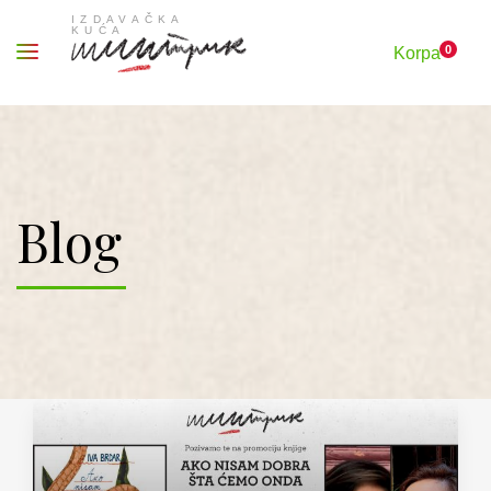
0
Korpa
Blog