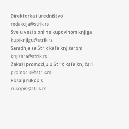
Direktorka i uredništvo
redakcija@strik.rs
Sve u vezi s online kupovinom knjiga
kupiknjigu@strik.rs
Saradnja sa Štrik kafe knjižarom
knjižara@strik.rs
Zakaži promociju u Štrik kafe knjižari
promocije@strik.rs
Pošalji rukopis
rukopis@strik.rs