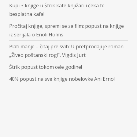
Kupi 3 knjige u Štrik kafe knjižari i čeka te
besplatna kafa!
Pročitaj knjige, spremi se za film: popust na knjige
iz serijala o Enoli Holms
Plati manje – čitaj pre svih: U pretprodaji je roman
„Živeo poštanski rog!”, Vigdis Jurt
Štrik popust tokom cele godine!
40% popust na sve knjige nobelovke Ani Erno!