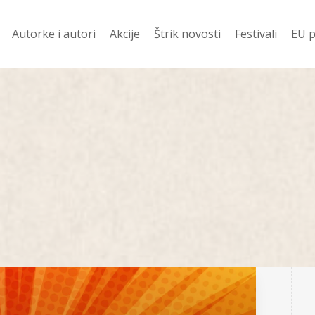
Autorke i autori
Akcije
Štrik novosti
Festivali
EU p
davanije
Ko prevodi
Vesti
Festival Njena z
Evr
 ZA 400 DIN
Pod Š
Festival Mali jezi
Žen
književnost
i
Od š
Festival dobitn
Romani
njige
Priče
Poezija
 u pripremi
Drama
no