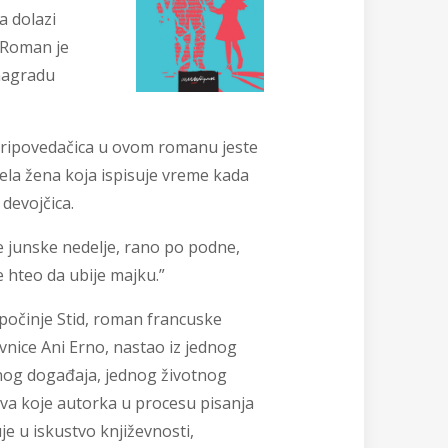
a dolazi
 Roman je
nagradu
ripovedačica u ovom romanu jeste
rela žena koja ispisuje vreme kada
a devojčica.
e junske nedelje, rano po podne,
e hteo da ubije majku.”
počinje Stid, roman francuske
vnice Ani Erno, nastao iz jednog
nog događaja, jednog životnog
tva koje autorka u procesu pisanja
je u iskustvo književnosti,