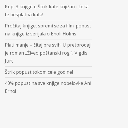
Kupi 3 knjige u Štrik kafe knjižari i čeka
te besplatna kafa!
Pročitaj knjige, spremi se za film: popust
na knjige iz serijala o Enoli Holms
Plati manje – čitaj pre svih: U pretprodaji
je roman „Živeo poštanski rog!”, Vigdis
Jurt
Štrik popust tokom cele godine!
40% popust na sve knjige nobelovke Ani
Erno!