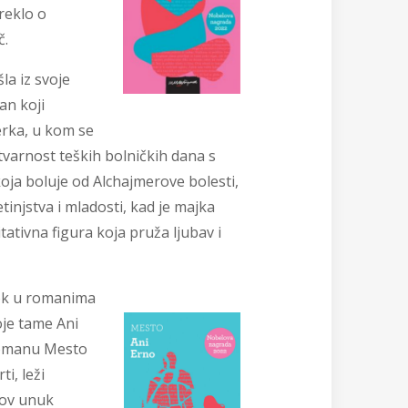
 reklo o
č.
la iz svoje
n koji
erka, u kom se
tvarnost teških bolničkih dana s
oja boluje od Alchajmerove bolesti,
detinjstva i mladosti, kad je majka
itativna figura koja pruža ljubav i
k u romanima
oje tame Ani
 romanu Mesto
i, leži
gov unuk