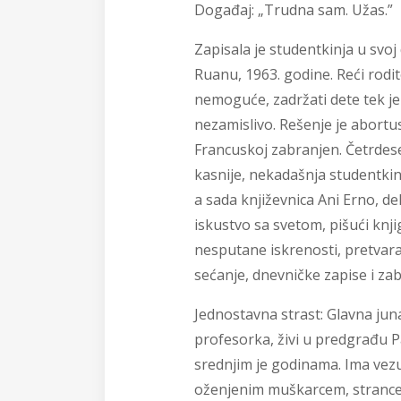
Događaj:
„Trudna sam. Užas.”
Zapisala je studentkinja u svoj
Ruanu, 1963. godine. Reći rodit
nemoguće, zadržati dete tek je
nezamislivo. Rešenje je abortus,
Francuskoj zabranjen. Četrdes
kasnije, nekadašnja studentkin
a sada književnica Ani Erno, del
iskustvo sa svetom, pišući knj
nesputane iskrenosti, pretvara
sećanje, dnevničke zapise i z
Jednostavna strast:
Glavna juna
profesorka, živi u predgrađu P
srednjim je godinama. Ima vez
oženjenim muškarcem, strance