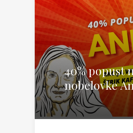
Magda
40% popust n
nobelovke An