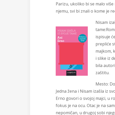
Parizu, ukoliko bi se malo više
njemu, svi bi znali o kome je re
Nisam izaš
tame:
Roma
ispisuje ć
prepliće s
majkom, k
i slike iz 
bila autor
zaštitu.
Mesto:
Do
Jedna žena i Nisam izašla iz sv
Erno govori o svojoj majci, u
fokus je na ocu. Otac je na samrt
nepomičan, u drugoj sobi nje