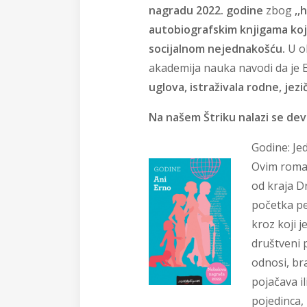
nagradu 2022. godine
zbog
,,h
autobiografskim knjigama koje
socijalnom nejednakošću.
U ob
akademija nauka navodi da je 
uglova, istraživala rodne, jez
Na našem Štriku nalazi se dev
Godine:
Jed
Ovim roma
od kraja D
početka pe
kroz koji 
društveni 
odnosi, bra
pojačava il
pojedinca,