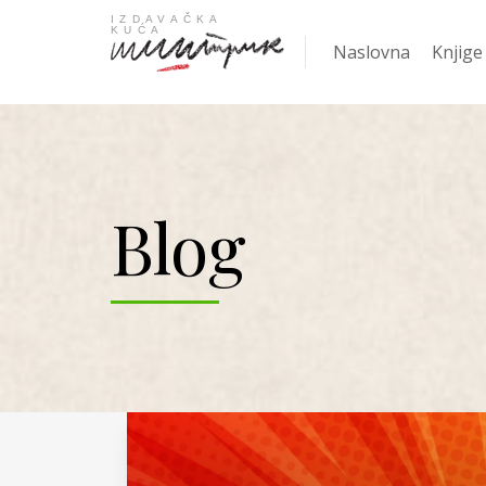
Naslovna
Knjige
Najpro
Blog
KNJIGA
Žanrov
Nove k
Gift
Knjige
Ani Er