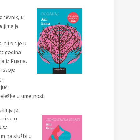
 dnevnik, u
eljima je
 ali on je u
et godina
ja iz Ruana,
i svoje
igu
jući
abeleške u umetnost.
kinja je
ariza, u
u sa
m na službi u