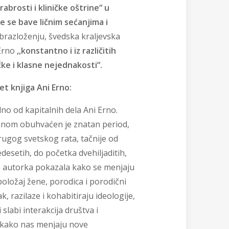
rabrosti i kliničke oštrine“ u
 se bave ličnim sećanjima i
razloženju, švedska kraljevska
Erno
,,konstantno i iz različitih
ičke i klasne nejednakosti“.
et knjiga Ani Erno:
no od kapitalnih dela Ani Erno.
nom obuhvaćen je znatan period,
rugog svetskog rata, tačnije od
desetih, do početka dvehiljaditih,
je autorka pokazala kako se menjaju
položaj žene, porodica i porodični
k, razilaze i kohabitiraju ideologije,
i slabi interakcija društva i
 kako nas menjaju nove