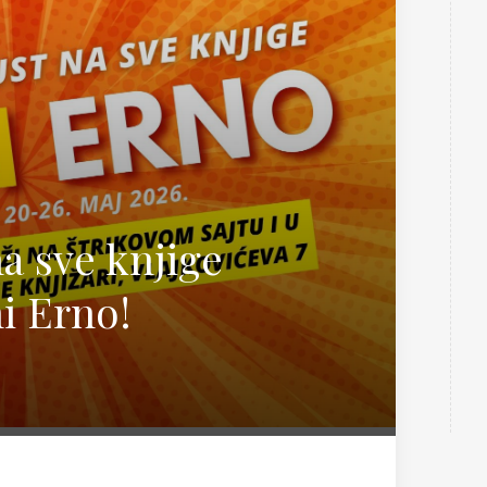
Teorija i nauka
 Sabo
a sve knjige
i Erno!