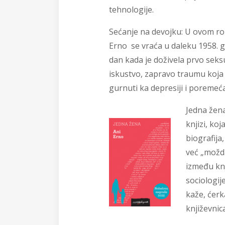
tehnologije.
Sećanje na devojku:
U ovom ro
Erno se vraća u daleku 1958. g
dan kada je doživela prvo sek
iskustvo, zapravo traumu koja 
gurnuti ka depresiji i poremeć
Jedna žena
knjizi, koja
biografija
već „možd
između knj
sociologij
kaže, ćerk
književnica