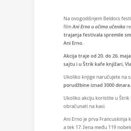
Na ovogodišnjem Beldocs fest
film
Ani Erno u očima učenika
re
trajanja festivala spremile 
Ani Erno.
Akcija traje od 20. do 26. maj
sajtu i u Štrik kafe knjižari, V
Ukoliko knjige naručujete na 
porudžbine iznad 3000 dinara.
Ukoliko akciju koristite u Štri
obračunati na kasi.
Ani Erno je prva Francuskinja k
a tek 17. žena među 119 nobelo