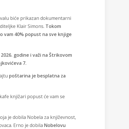
ivalu biće prikazan dokumentarni
diteljke Klair Simons.
Tokom
smo vam 40% popust na sve knjige
a 2026. godine i važi na Štrikovom
lajkovićeva 7.
sajtu
poštarina je besplatna za
k kafe knjižari popust će vam se
oja je dobila Nobela za književnost,
vaca. Erno je dobila
Nobelovu