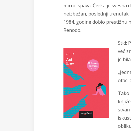
mirno spava. Ćerka je svesna d
neizbežan, poslednji trenutak.
1984. godine dobio prestižnu 
Renodo.
Stid:
P
već z
je bil
„Jedn
otac j
Tako 
knjiže
stvar
iskus
obliku