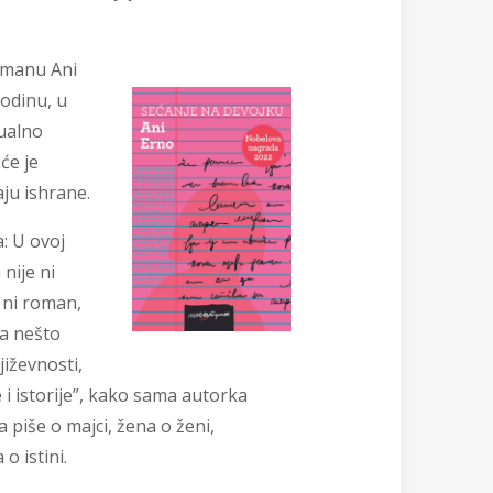
manu Ani
odinu, u
sualno
će je
aju ishrane.
:
U ovoj
 nije ni
, ni roman,
a nešto
iževnosti,
e i istorije”, kako sama autorka
a piše o majci, žena o ženi,
 o istini.